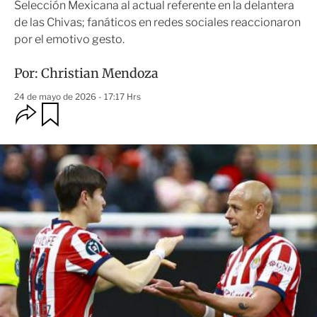
Selección Mexicana al actual referente en la delantera
de las Chivas; fanáticos en redes sociales reaccionaron
por el emotivo gesto.
Por:
Christian Mendoza
24 de mayo de 2026 - 17:17 Hrs
O
G
u
p
a
c
r
i
d
o
a
n
r
e
s
d
e
c
o
m
p
a
r