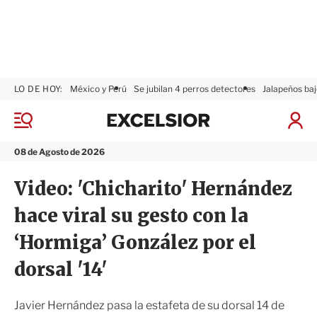
LO DE HOY:
México y Perú
Se jubilan 4 perros detectores
Jalapeños baj
E
x
M
I
c
e
n
n
e
i
08 de Agosto de 2026
ú
l
c
s
i
Video: 'Chicharito' Hernández
i
a
o
r
hace viral su gesto con la
r
S
e
‘Hormiga’ González por el
s
i
dorsal '14'
ó
n
Javier Hernández pasa la estafeta de su dorsal 14 de