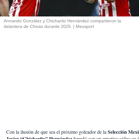
t
i
r
Armando González y Chicharito Hernández compartieron la
delantera de Chivas durante 2025.
Mexsport
Selección Mexi
Con la ilusión de que sea el próximo goleador de la
Javier “Chicharito” Hernández
heredó con un emotivo video su d