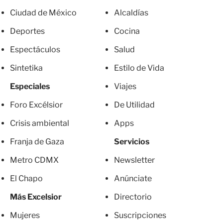
Ciudad de México
Alcaldías
Deportes
Cocina
Espectáculos
Salud
Sintetika
Estilo de Vida
Especiales
Viajes
Foro Excélsior
De Utilidad
Crisis ambiental
Apps
Franja de Gaza
Servicios
Metro CDMX
Newsletter
El Chapo
Anúnciate
Más Excelsior
Directorio
Mujeres
Suscripciones