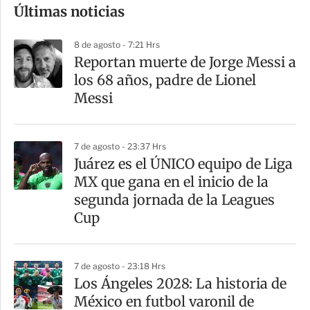
Últimas noticias
m
p
8 de agosto - 7:21 Hrs
a
Reportan muerte de Jorge Messi a
r
los 68 años, padre de Lionel
t
Messi
i
r
7 de agosto - 23:37 Hrs
Juárez es el ÚNICO equipo de Liga
MX que gana en el inicio de la
segunda jornada de la Leagues
Cup
7 de agosto - 23:18 Hrs
Los Ángeles 2028: La historia de
México en futbol varonil de