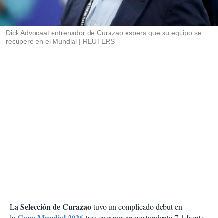
t
i
r
Dick Advocaat entrenador de Curazao espera que su equipo se
recupere en el Mundial
REUTERS
Selección de Curazao
La
tuvo un complicado debut en
Copa Mundial 2026
la
tras caer por un contundente 7-1 frente