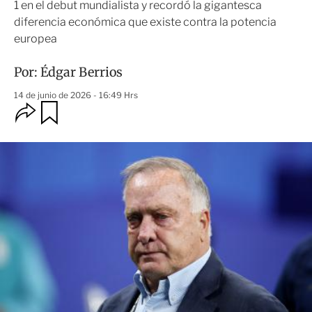
1 en el debut mundialista y recordó la gigantesca
diferencia económica que existe contra la potencia
europea
Por:
Édgar Berrios
14 de junio de 2026 - 16:49 Hrs
O
G
u
p
a
c
r
i
d
o
a
n
r
e
s
d
e
c
o
m
p
a
r