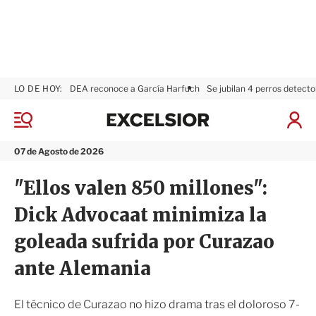
LO DE HOY:
DEA reconoce a García Harfuch
Se jubilan 4 perros detecto
E
x
M
I
c
e
n
n
e
i
07 de Agosto de 2026
ú
l
c
s
i
"Ellos valen 850 millones":
i
a
o
r
Dick Advocaat minimiza la
r
S
e
goleada sufrida por Curazao
s
i
ante Alemania
ó
n
El técnico de Curazao no hizo drama tras el doloroso 7-