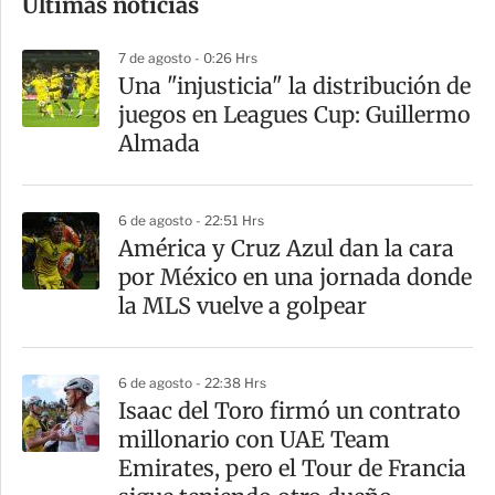
Últimas noticias
m
p
7 de agosto - 0:26 Hrs
a
Una "injusticia" la distribución de
r
juegos en Leagues Cup: Guillermo
t
Almada
i
r
6 de agosto - 22:51 Hrs
América y Cruz Azul dan la cara
por México en una jornada donde
la MLS vuelve a golpear
6 de agosto - 22:38 Hrs
Isaac del Toro firmó un contrato
millonario con UAE Team
Emirates, pero el Tour de Francia