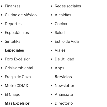
Finanzas
Redes sociales
Ciudad de México
Alcaldías
Deportes
Cocina
Espectáculos
Salud
Sintetika
Estilo de Vida
Especiales
Viajes
Foro Excélsior
De Utilidad
Crisis ambiental
Apps
Franja de Gaza
Servicios
Metro CDMX
Newsletter
El Chapo
Anúnciate
Más Excelsior
Directorio