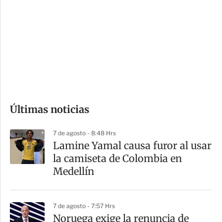
o
d
n
a
e
r
s
d
e
c
o
Últimas noticias
m
p
7 de agosto - 8:48 Hrs
a
Lamine Yamal causa furor al usar
r
la camiseta de Colombia en
t
Medellín
i
r
7 de agosto - 7:57 Hrs
Noruega exige la renuncia de