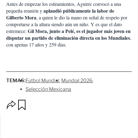
Antes de empezar los estiramientos, Aguirre convocó a una
aplaudió públicamente la labor de
pequeña reunión y
Gilberto Mora
, a quien le dio la mano en señal de respeto por
comportarse a la altura siendo aún un niño. Y es que el dato
Gil Mora, junto a Pelé, es el jugador más joven en
estremece:
disputar un partido de eliminación directa en los Mundiales
,
con apenas 17 años y 259 días.
TEMAS:
Futbol Mundial
Mundial 2026
Selección Mexicana
O
G
p
u
c
a
i
r