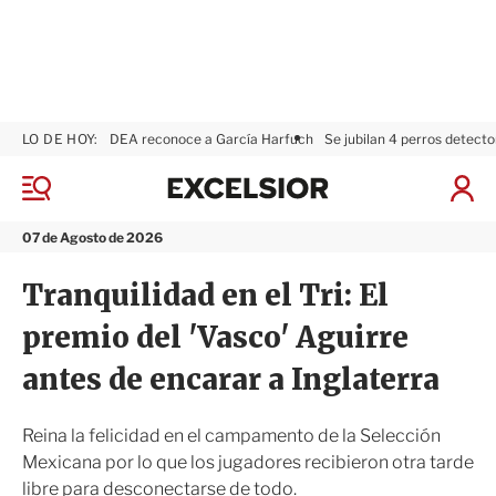
LO DE HOY:
DEA reconoce a García Harfuch
Se jubilan 4 perros detecto
E
x
M
I
c
e
n
n
e
i
07 de Agosto de 2026
ú
l
c
s
i
Tranquilidad en el Tri: El
i
a
o
r
premio del 'Vasco' Aguirre
r
S
e
antes de encarar a Inglaterra
s
i
ó
Reina la felicidad en el campamento de la Selección
n
Mexicana por lo que los jugadores recibieron otra tarde
libre para desconectarse de todo.