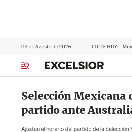
09 de Agosto de 2026
LO DE HOY:
Méxi
E
x
M
c
e
e
n
l
ú
s
Selección Mexicana c
i
o
partido ante Austral
r
Ajustan el horario del partido de la Selecció