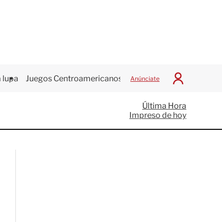
 lupa
Juegos Centroamericanos
Anúnciate
I
n
i
Última Hora
c
Impreso de hoy
i
a
r
S
e
s
i
ó
n