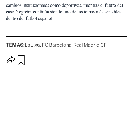
cambios institucionales como deportivos, mientras el futuro del
caso Negreira continúa siendo uno de los temas más sensibles
dentro del futbol español.
TEMAS:
LaLiga
FC Barcelona
Real Madrid CF
O
G
p
u
c
a
i
r
o
d
n
a
e
r
s
d