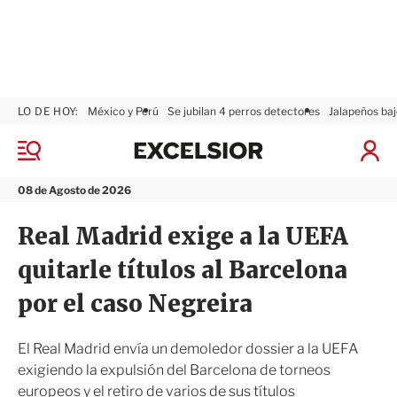
LO DE HOY:
México y Perú
Se jubilan 4 perros detectores
Jalapeños baj
E
x
M
I
c
e
n
n
e
i
08 de Agosto de 2026
ú
l
c
s
i
Real Madrid exige a la UEFA
i
a
o
r
quitarle títulos al Barcelona
r
S
e
por el caso Negreira
s
i
ó
El Real Madrid envía un demoledor dossier a la UEFA
n
exigiendo la expulsión del Barcelona de torneos
europeos y el retiro de varios de sus títulos