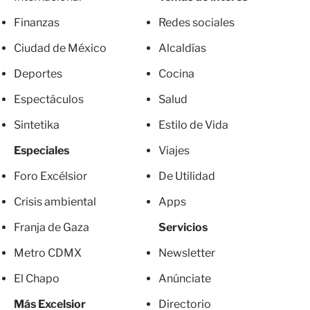
Finanzas
Redes sociales
Ciudad de México
Alcaldías
Deportes
Cocina
Espectáculos
Salud
Sintetika
Estilo de Vida
Especiales
Viajes
Foro Excélsior
De Utilidad
Crisis ambiental
Apps
Franja de Gaza
Servicios
Metro CDMX
Newsletter
El Chapo
Anúnciate
Más Excelsior
Directorio