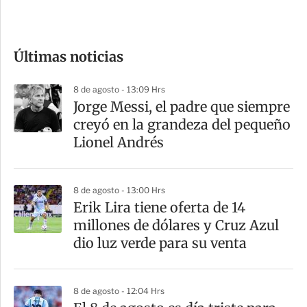
e
c
o
Últimas noticias
m
p
8 de agosto - 13:09 Hrs
a
Jorge Messi, el padre que siempre
r
creyó en la grandeza del pequeño
t
Lionel Andrés
i
r
8 de agosto - 13:00 Hrs
Erik Lira tiene oferta de 14
millones de dólares y Cruz Azul
dio luz verde para su venta
8 de agosto - 12:04 Hrs