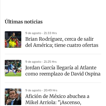
e
c
o
Últimas noticias
m
p
9 de agosto - 21:33 Hrs
a
Brian Rodríguez, cerca de salir
r
del América; tiene cuatro ofertas
t
i
9 de agosto - 21:25 Hrs
r
Jordan García llegaría al Atlante
como reemplazo de David Ospina
9 de agosto - 20:49 Hrs
Afición de México abuchea a
Mikel Arriola: "¡Ascenso,