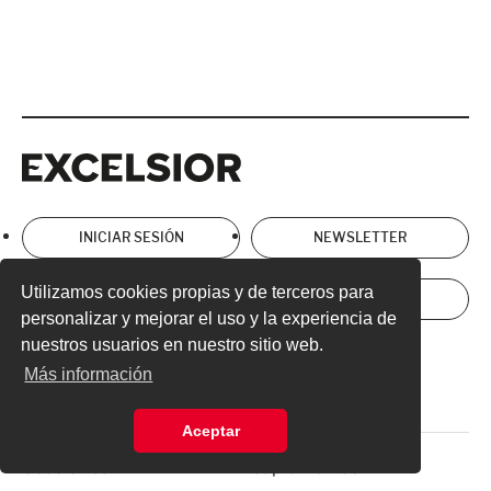
Excelsior
Excelsior
INICIAR SESIÓN
NEWSLETTER
Utilizamos cookies propias y de terceros para
ANÚNCIATE
SUSCRÍBETE
personalizar y mejorar el uso y la experiencia de
nuestros usuarios en nuestro sitio web.
Directorio
Términos y Condiciones
Más información
Aviso de Privacidad
Aceptar
Secciones
Suplementos