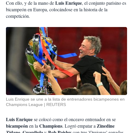
Luis Enrique
Con ello, y de la mano de
, el conjunto parisino es
bicampeón en
Europa, colocándose en la historia de la
competición.
Luis Enrique se une a la lista de entrenadores bicampeones en
Champions League
REUTERS
Luis Enrique
se colocó como el onceavo entrenador en se
bicampeón
Champions
Zinedine
en la
. Logró empatar a
Zidane
Guardiola
Bob Paisley
,
y
con tres 'Orejonas' ganadas