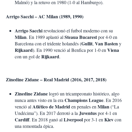
Malmö) y la retuvo en 1980 (1-0 al Hamburgo).
Arrigo Sacchi – AC Milan (1989, 1990)
Arrigo Sacchi
revolucionó el futbol moderno con su
Milan
Steaua Bucarest
. En 1989 aplastó al
por 4-0 en
Gullit
Van Basten
Barcelona con el tridente holandés (
,
y
Rijkaard
Viena
). En 1990 venció al Benfica por 1-0 en
Rijkaard
con un gol de
.
Zinedine Zidane – Real Madrid (2016, 2017, 2018)
Zinedine Zidane
logró un tricampeonato histórico, algo
Champions League
nunca antes visto en la era
. En 2016
Atlético de Madrid
Milan
venció al
en penales en
(“La
Juventus
Undécima”). En 2017 derrotó a la
por 4-1 en
Cardiff
Liverpool
Kiev
. En 2018 ganó al
por 3-1 en
con
una remontada épica.