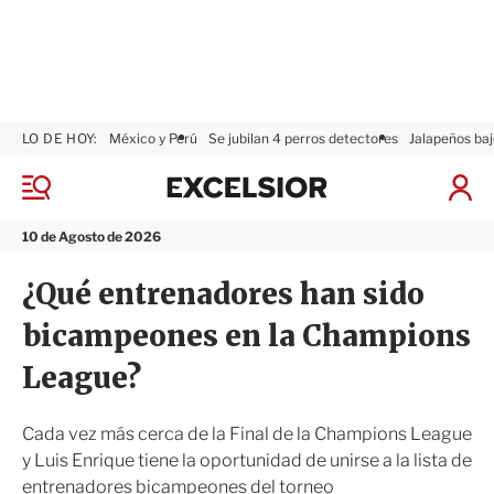
LO DE HOY:
México y Perú
Se jubilan 4 perros detectores
Jalapeños baj
E
x
M
I
c
e
n
n
e
i
10 de Agosto de 2026
ú
l
c
s
i
¿Qué entrenadores han sido
i
a
o
r
bicampeones en la Champions
r
S
e
League?
s
i
ó
Cada vez más cerca de la Final de la Champions League
n
y Luis Enrique tiene la oportunidad de unirse a la lista de
entrenadores bicampeones del torneo