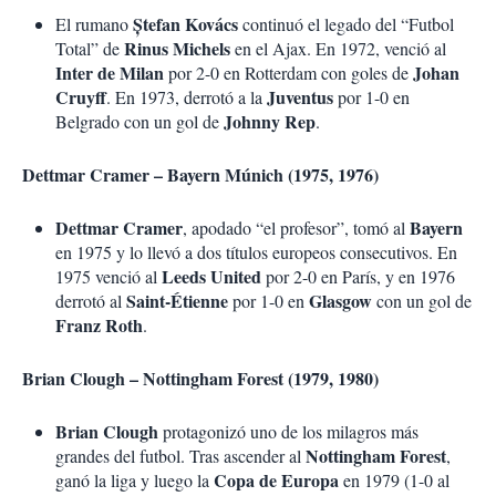
Ștefan Kovács
El rumano
continuó el legado del “Futbol
Rinus Michels
Total” de
en el Ajax. En 1972, venció al
Inter de Milan
Johan
por 2-0 en Rotterdam con goles de
Cruyff
Juventus
. En 1973, derrotó a la
por 1-0 en
Johnny Rep
Belgrado con un gol de
.
Dettmar Cramer – Bayern Múnich (1975, 1976)
Dettmar Cramer
Bayern
, apodado “el profesor”, tomó al
en 1975 y lo llevó a dos títulos europeos consecutivos. En
Leeds United
1975 venció al
por 2-0 en París, y en 1976
Saint-Étienne
Glasgow
derrotó al
por 1-0 en
con un gol de
Franz Roth
.
Brian Clough – Nottingham Forest (1979, 1980)
Brian Clough
protagonizó uno de los milagros más
Nottingham Forest
grandes del futbol. Tras ascender al
,
Copa de Europa
ganó la liga y luego la
en 1979 (1-0 al