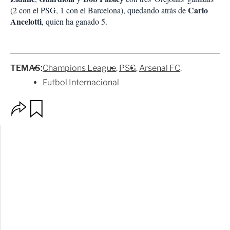
Carlo
(2 con el PSG, 1 con el Barcelona), quedando atrás de
Ancelotti
, quien ha ganado 5.
TEMAS:
Champions League
PSG
Arsenal FC
Futbol Internacional
O
G
p
u
c
a
i
r
o
d
n
a
e
r
s
d