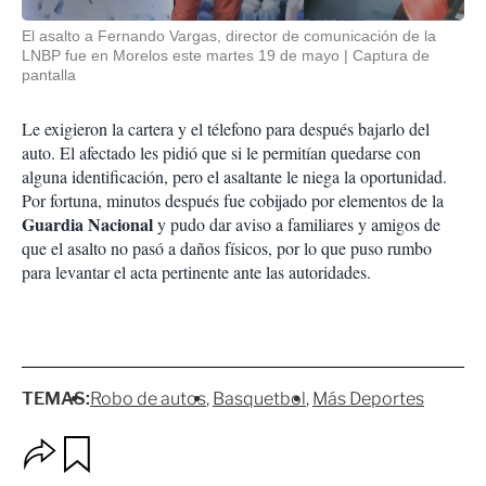
El asalto a Fernando Vargas, director de comunicación de la
LNBP fue en Morelos este martes 19 de mayo
Captura de
pantalla
Le exigieron la cartera y el télefono para después bajarlo del
auto. El afectado les pidió que si le permitían quedarse con
alguna identificación, pero el asaltante le niega la oportunidad.
Por fortuna, minutos después fue cobijado por elementos de la
Guardia Nacional
y pudo dar aviso a familiares y amigos de
que el asalto no pasó a daños físicos, por lo que puso rumbo
para levantar el acta pertinente ante las autoridades.
TEMAS:
Robo de autos
Basquetbol
Más Deportes
O
G
p
u