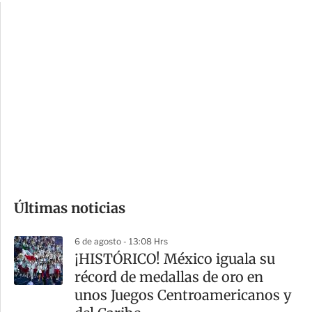
c
a
i
r
o
d
n
a
e
r
s
d
e
c
o
Últimas noticias
m
p
6 de agosto - 13:08 Hrs
a
¡HISTÓRICO! México iguala su
r
récord de medallas de oro en
t
unos Juegos Centroamericanos y
i