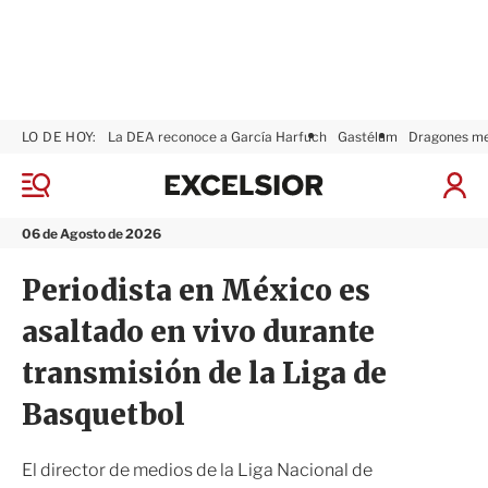
LO DE HOY:
La DEA reconoce a García Harfuch
Gastélum
Dragones m
E
x
M
I
c
e
n
n
e
i
06 de Agosto de 2026
ú
l
c
s
i
Periodista en México es
i
a
o
r
asaltado en vivo durante
r
S
e
transmisión de la Liga de
s
i
Basquetbol
ó
n
El director de medios de la Liga Nacional de