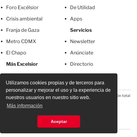
Foro Excélsior
De Utilidad
Crisis ambiental
Apps
Franja de Gaza
Servicios
Metro CDMX
Newsletter
El Chapo
Anúnciate
Más Excelsior
Directorio
Mujeres
Suscripciones
Utilizamos cookies propias y de terceros para
personalizar y mejorar el uso y la experiencia de
© 2026 Todos los derechos reservados. Prohibida la reproducción total
nuestros usuarios en nuestro sitio web.
o parcial, incluyendo cualquier medio electrónico*
Más información
Aceptar