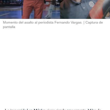
r
t
i
r
Momento del asalto al periodista Fernando Vargas.
Captura de
pantalla