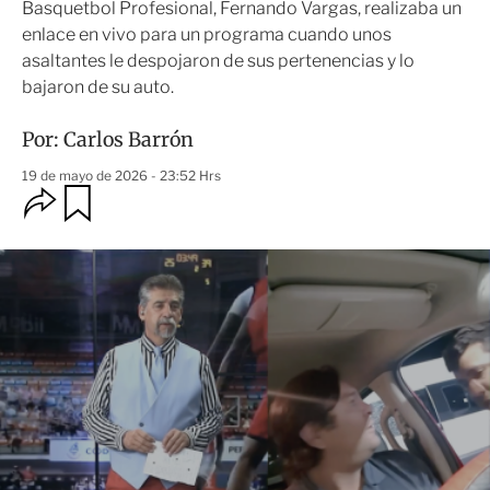
Basquetbol Profesional, Fernando Vargas, realizaba un
enlace en vivo para un programa cuando unos
asaltantes le despojaron de sus pertenencias y lo
bajaron de su auto.
Por:
Carlos Barrón
19 de mayo de 2026 - 23:52 Hrs
O
G
u
p
a
c
r
i
d
o
a
n
r
e
s
d
e
c
o
m
p
a