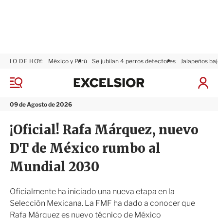
LO DE HOY:
México y Perú
Se jubilan 4 perros detectores
Jalapeños baj
E
x
M
I
c
e
n
n
e
i
09 de Agosto de 2026
ú
l
c
s
i
¡Oficial! Rafa Márquez, nuevo
i
a
o
r
DT de México rumbo al
r
S
e
Mundial 2030
s
i
ó
Oficialmente ha iniciado una nueva etapa en la
n
Selección Mexicana. La FMF ha dado a conocer que
Rafa Márquez es nuevo técnico de México