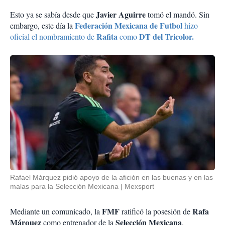
Javier Aguirre
Esto ya se sabía desde que
tomó el mandó. Sin
Federación Mexicana de Futbol
embargo, este día la
hizo
Rafita
DT del Tricolor.
oficial el nombramiento de
como
Rafael Márquez pidió apoyo de la afición en las buenas y en las
malas para la Selección Mexicana
Mexsport
FMF
Rafa
Mediante un comunicado, la
ratificó la posesión de
Márquez
Selección Mexicana
como entrenador de la
,