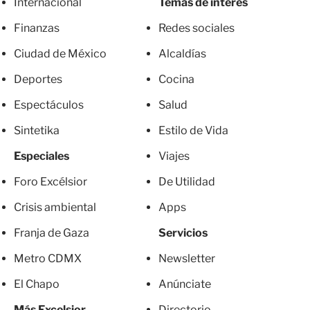
Internacional
Temas de interés
Finanzas
Redes sociales
Ciudad de México
Alcaldías
Deportes
Cocina
Espectáculos
Salud
Sintetika
Estilo de Vida
Especiales
Viajes
Foro Excélsior
De Utilidad
Crisis ambiental
Apps
Franja de Gaza
Servicios
Metro CDMX
Newsletter
El Chapo
Anúnciate
Más Excelsior
Directorio