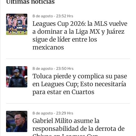
Últimas noticias
m
p
8 de agosto - 23:52 Hrs
a
Leagues Cup 2026: la MLS vuelve
r
a dominar a la Liga MX y Juárez
t
sigue de líder entre los
i
mexicanos
r
8 de agosto - 23:50 Hrs
Toluca pierde y complica su pase
en Leagues Cup; Esto necesitaría
para estar en Cuartos
8 de agosto - 23:29 Hrs
Gabriel Milito asume la
responsabilidad de la derrota de