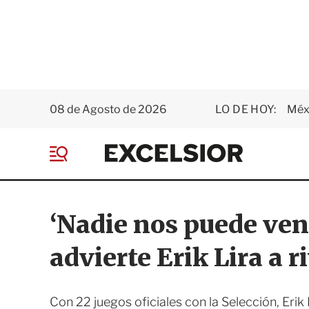
08 de Agosto de 2026
LO DE HOY:
Méxi
E
x
M
c
e
e
n
l
ú
s
‘Nadie nos puede veni
i
o
advierte Erik Lira a 
r
Con 22 juegos oficiales con la Selección, Erik