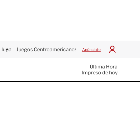
 lupa
Juegos Centroamericanos
Anúnciate
I
n
i
Última Hora
c
Impreso de hoy
i
a
r
S
e
s
i
ó
n