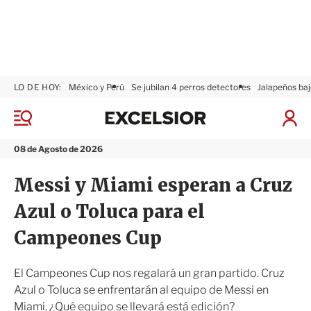
LO DE HOY:
México y Perú
Se jubilan 4 perros detectores
Jalapeños baj
E
x
M
I
c
e
n
n
e
i
08 de Agosto de 2026
ú
l
c
s
i
Messi y Miami esperan a Cruz
i
a
o
r
Azul o Toluca para el
r
S
e
Campeones Cup
s
i
ó
El Campeones Cup nos regalará un gran partido. Cruz
n
Azul o Toluca se enfrentarán al equipo de Messi en
Miami. ¿Qué equipo se llevará está edición?