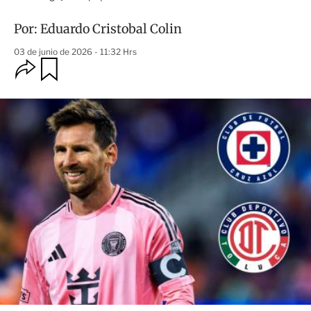
Por:
Eduardo Cristobal Colin
03 de junio de 2026 - 11:32 Hrs
O
G
u
p
a
c
r
i
d
o
a
n
r
e
s
d
e
c
o
m
p
a
r
t
i
r