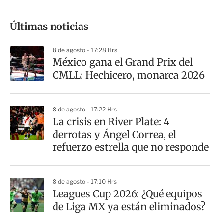
c
o
Últimas noticias
m
p
8 de agosto - 17:28 Hrs
a
México gana el Grand Prix del
r
CMLL: Hechicero, monarca 2026
t
i
8 de agosto - 17:22 Hrs
r
La crisis en River Plate: 4
derrotas y Ángel Correa, el
refuerzo estrella que no responde
8 de agosto - 17:10 Hrs
Leagues Cup 2026: ¿Qué equipos
de Liga MX ya están eliminados?