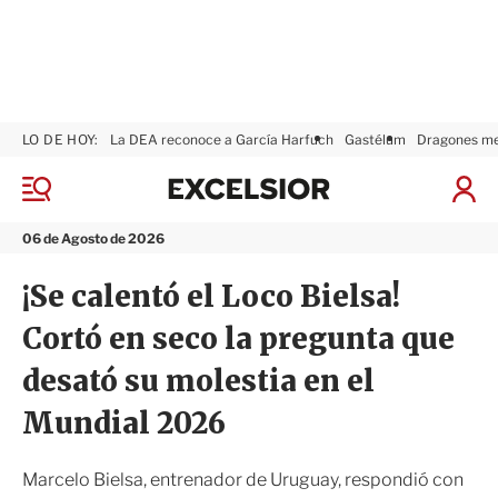
LO DE HOY:
La DEA reconoce a García Harfuch
Gastélum
Dragones m
E
x
M
I
c
e
n
n
e
i
06 de Agosto de 2026
ú
l
c
s
i
¡Se calentó el Loco Bielsa!
i
a
o
r
Cortó en seco la pregunta que
r
S
e
desató su molestia en el
s
i
Mundial 2026
ó
n
Marcelo Bielsa, entrenador de Uruguay, respondió con