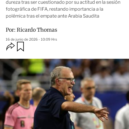
dureza tras ser cuestionado por su actitud en la sesión
fotográfica de FIFA, restando importancia a la
polémica tras el empate ante Arabia Saudita
Por:
Ricardo Thomas
16 de junio de 2026 - 10:09 Hrs
O
G
u
p
a
c
r
i
d
o
a
n
r
e
s
d
e
c
o
m
p
a
r