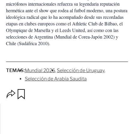
micrófonos internacionales refuerza su legendaria reputación
hermética ante el show que rodea al futbol moderno, una postura
ideológica radical que lo ha acompañado desde sus recordadas
etapas en clubes europeos como el Athletic Club de Bilbao, el
Olympique de Marsella y el Leeds United, así como con las
selecciones de Argentina (Mundial de Corea-Japón 2002) y
Chile (Sudáfrica 2010).
TEMAS:
Mundial 2026
Selección de Uruguay
Selección de Arabia Saudita
O
G
p
u
c
a
i
r
o
d