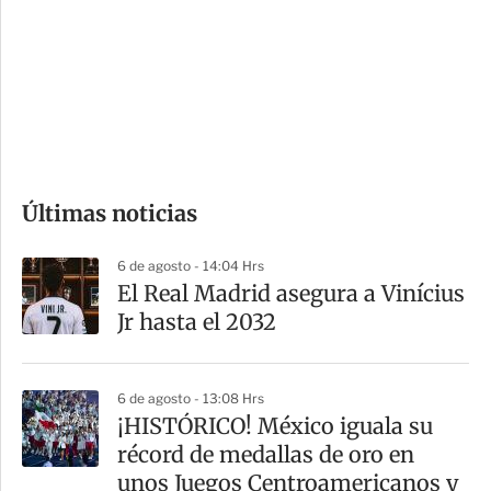
n
a
e
r
s
d
e
c
o
Últimas noticias
m
p
6 de agosto - 14:04 Hrs
a
El Real Madrid asegura a Vinícius
r
Jr hasta el 2032
t
i
6 de agosto - 13:08 Hrs
r
¡HISTÓRICO! México iguala su
récord de medallas de oro en
unos Juegos Centroamericanos y