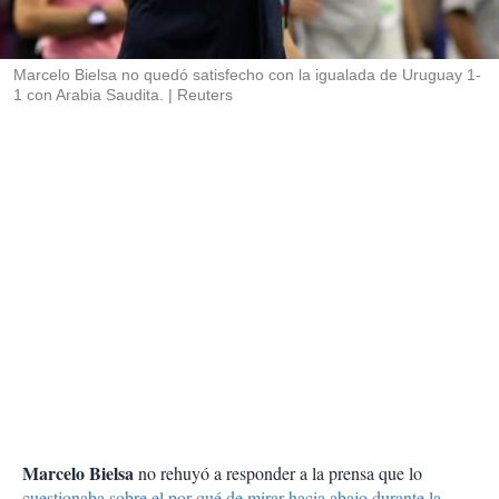
t
i
r
Marcelo Bielsa no quedó satisfecho con la igualada de Uruguay 1-
1 con Arabia Saudita.
Reuters
Marcelo Bielsa
no rehuyó a responder a la prensa que lo
cuestionaba sobre el por qué de mirar hacia abajo durante la