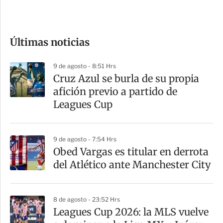
e
c
o
Últimas noticias
m
p
9 de agosto - 8:51 Hrs
a
Cruz Azul se burla de su propia
r
afición previo a partido de
t
Leagues Cup
i
r
9 de agosto - 7:54 Hrs
Obed Vargas es titular en derrota
del Atlético ante Manchester City
8 de agosto - 23:52 Hrs
Leagues Cup 2026: la MLS vuelve