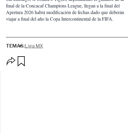
final de la Concacaf Champions League, llegan a la final del
Apertura 2026 habrá modificación de fechas dado que deberán
viajar a final del año la Copa Intercontinental de la FIFA.
TEMAS:
Liga MX
O
G
p
u
c
a
i
r
o
d
n
a
e
r
s
d