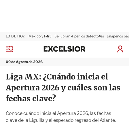
LO DE HOY:
México y Perú
Se jubilan 4 perros detectores
Jalapeños baj
E
x
M
I
c
e
n
n
e
i
09 de Agosto de 2026
ú
l
c
s
i
Liga MX: ¿Cuándo inicia el
i
a
o
r
Apertura 2026 y cuáles son las
r
S
e
fechas clave?
s
i
ó
Conoce cuándo inicia el Apertura 2026, las fechas
n
clave de la Liguilla y el esperado regreso del Atlante.