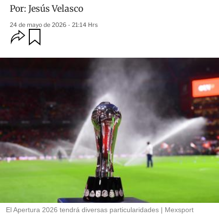
Por:
Jesús Velasco
24 de mayo de 2026 - 21:14 Hrs
O
G
u
p
a
c
r
i
d
o
a
n
r
e
s
d
e
c
o
m
p
a
r
t
i
r
El Apertura 2026 tendrá diversas particularidades
Mexsport