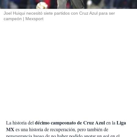
i
r
Joel Huiqui necesitó siete partidos con Cruz Azul para ser
campeón
Mexsport
décimo campeonato de Cruz Azul
Liga
La historia del
en la
MX
es una historia de recuperación, pero también de
perseverancia luego de no haber podido anotar un gol en el