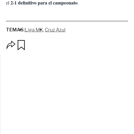
2-1 definitivo para el campeonato
el
.
TEMAS:
Liga MX
Cruz Azul
O
G
p
u
c
a
i
r
o
d
n
a
e
r
s
d
e
c