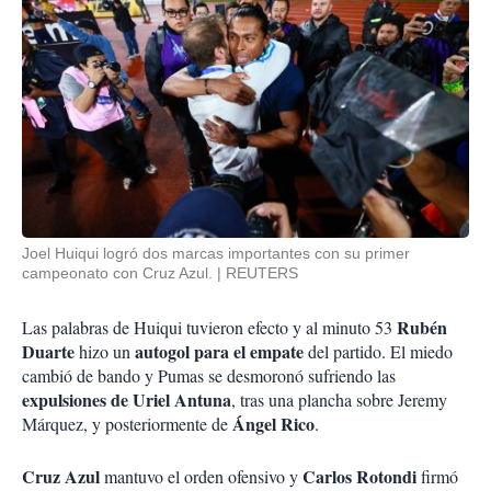
Joel Huiqui logró dos marcas importantes con su primer
campeonato con Cruz Azul.
REUTERS
Rubén
Las palabras de Huiqui tuvieron efecto y al minuto 53
Duarte
autogol para el empate
hizo un
del partido. El miedo
cambió de bando y Pumas se desmoronó sufriendo las
expulsiones de Uriel Antuna
, tras una plancha sobre Jeremy
Ángel Rico
Márquez, y posteriormente de
.
Cruz Azul
Carlos Rotondi
mantuvo el orden ofensivo y
firmó