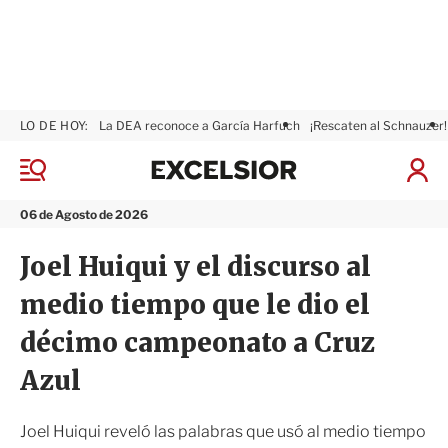
LO DE HOY:
La DEA reconoce a García Harfuch
¡Rescaten al Schnauzer!
E
x
M
I
c
e
n
n
e
i
06 de Agosto de 2026
ú
l
c
s
i
Joel Huiqui y el discurso al
i
a
o
r
medio tiempo que le dio el
r
S
e
décimo campeonato a Cruz
s
i
Azul
ó
n
Joel Huiqui reveló las palabras que usó al medio tiempo