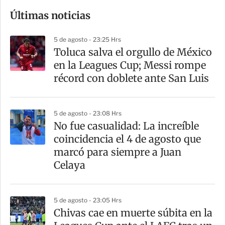
o
Últimas noticias
m
p
5 de agosto - 23:25 Hrs
a
Toluca salva el orgullo de México
r
en la Leagues Cup; Messi rompe
t
récord con doblete ante San Luis
i
r
5 de agosto - 23:08 Hrs
No fue casualidad: La increíble
coincidencia el 4 de agosto que
marcó para siempre a Juan
Celaya
5 de agosto - 23:05 Hrs
Chivas cae en muerte súbita en la