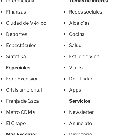
Internacional
Temas de interés
Finanzas
Redes sociales
Ciudad de México
Alcaldías
Deportes
Cocina
Espectáculos
Salud
Sintetika
Estilo de Vida
Especiales
Viajes
Foro Excélsior
De Utilidad
Crisis ambiental
Apps
Franja de Gaza
Servicios
Metro CDMX
Newsletter
El Chapo
Anúnciate
Más Excelsior
Directorio