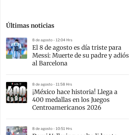
e
c
o
Últimas noticias
m
p
8 de agosto - 12:04 Hrs
a
El 8 de agosto es día triste para
r
Messi: Muerte de su padre y adiós
t
al Barcelona
i
r
8 de agosto - 11:58 Hrs
¡México hace historia! Llega a
400 medallas en los Juegos
Centroamericanos 2026
8 de agosto - 10:51 Hrs