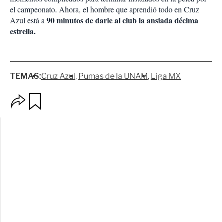
el campeonato. Ahora, el hombre que aprendió todo en Cruz
90 minutos de darle al club la ansiada décima
Azul está a
estrella.
TEMAS:
Cruz Azul
Pumas de la UNAM
Liga MX
O
G
p
u
c
a
i
r
o
d
n
a
e
r
s
d