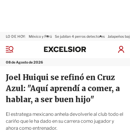
LO DE HOY:
México y Perú
Se jubilan 4 perros detectores
Jalapeños baj
E
x
M
I
c
e
n
n
e
i
08 de Agosto de 2026
ú
l
c
s
i
Joel Huiqui se refinó en Cruz
i
a
o
r
Azul: "Aquí aprendí a comer, a
r
S
e
hablar, a ser buen hijo"
s
i
ó
El estratega mexicano anhela devolverle al club todo el
n
cariño que le ha dado en su carrera como jugador y
ahora como entrenador.