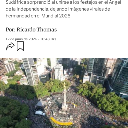
Sudáfrica sorprendió al unirse a los festejos en el Ángel
de la Independencia, dejando imágenes virales de
hermandad en el Mundial 2026
Por:
Ricardo Thomas
12 de junio de 2026 - 16:48 Hrs
O
G
u
p
a
c
r
i
d
o
a
n
r
e
s
d
e
c
o
m
p
a
r