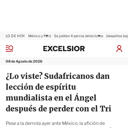
LO DE HOY:
México y Perú
Se jubilan 4 perros detectores
Jalapeños baj
E
x
M
I
c
e
n
n
e
i
08 de Agosto de 2026
ú
l
c
s
i
¿Lo viste? Sudafricanos dan
i
a
o
r
lección de espíritu
r
S
e
mundialista en el Ángel
s
i
después de perder con el Tri
ó
n
Pese a la derrota ayer ante México, la afición de