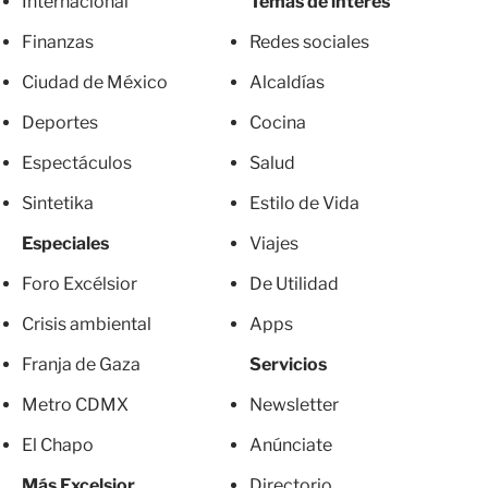
Internacional
Temas de interés
Finanzas
Redes sociales
Ciudad de México
Alcaldías
Deportes
Cocina
Espectáculos
Salud
Sintetika
Estilo de Vida
Especiales
Viajes
Foro Excélsior
De Utilidad
Crisis ambiental
Apps
Franja de Gaza
Servicios
Metro CDMX
Newsletter
El Chapo
Anúnciate
Más Excelsior
Directorio