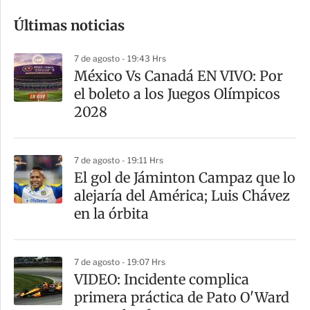
o
Últimas noticias
m
p
7 de agosto - 19:43 Hrs
a
México Vs Canadá EN VIVO: Por
r
el boleto a los Juegos Olímpicos
t
2028
i
r
7 de agosto - 19:11 Hrs
El gol de Jáminton Campaz que lo
alejaría del América; Luis Chávez
en la órbita
7 de agosto - 19:07 Hrs
VIDEO: Incidente complica
primera práctica de Pato O'Ward