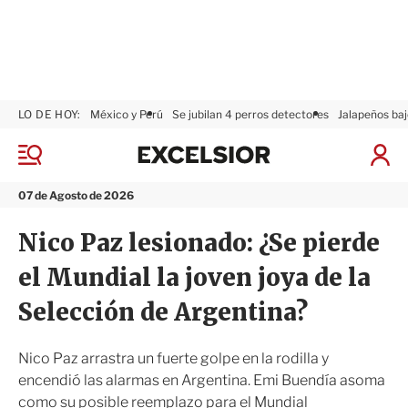
LO DE HOY:
México y Perú
Se jubilan 4 perros detectores
Jalapeños baj
E
x
M
I
c
e
n
n
e
i
07 de Agosto de 2026
ú
l
c
s
i
Nico Paz lesionado: ¿Se pierde
i
a
o
r
el Mundial la joven joya de la
r
S
e
Selección de Argentina?
s
i
ó
Nico Paz arrastra un fuerte golpe en la rodilla y
n
encendió las alarmas en Argentina. Emi Buendía asoma
como su posible reemplazo para el Mundial