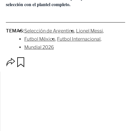
selección con el plantel completo.
TEMAS:
Selección de Argentina
Lionel Messi
Futbol México
Futbol Internacional
Mundial 2026
O
G
p
u
c
a
i
r
o
d
n
a
e
r
s
d