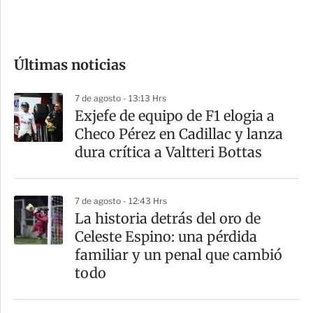
e
c
o
Últimas noticias
m
p
7 de agosto - 13:13 Hrs
a
Exjefe de equipo de F1 elogia a
r
Checo Pérez en Cadillac y lanza
t
dura crítica a Valtteri Bottas
i
r
7 de agosto - 12:43 Hrs
La historia detrás del oro de
Celeste Espino: una pérdida
familiar y un penal que cambió
todo