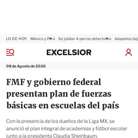
LO DE HOY:
México y Perú
Se jubilan 4 perros detectores
Jalapeños baj
E
x
M
I
c
e
n
n
e
i
08 de Agosto de 2026
ú
l
c
s
i
FMF y gobierno federal
i
a
o
r
presentan plan de fuerzas
r
S
e
básicas en escuelas del país
s
i
ó
Con la presencia de los dueños de la Liga MX, se
n
anunció el plan integral de academias y fútbol escolar
junto a la presidenta Claudia Sheinbaum.