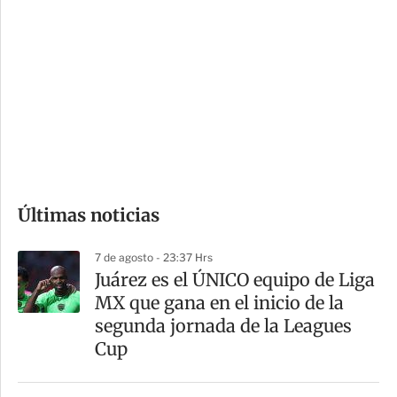
o
d
n
a
e
r
s
d
e
c
o
Últimas noticias
m
p
7 de agosto - 23:37 Hrs
a
Juárez es el ÚNICO equipo de Liga
r
MX que gana en el inicio de la
t
segunda jornada de la Leagues
i
Cup
r