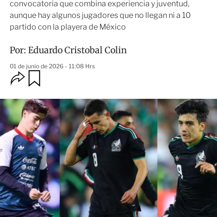
convocatoria que combina experiencia y juventud,
aunque hay algunos jugadores que no llegan ni a 10
partido con la playera de México
Por:
Eduardo Cristobal Colin
01 de junio de 2026 - 11:08 Hrs
O
G
u
p
a
c
r
i
d
o
a
n
r
e
s
d
e
c
o
m
p
a
r