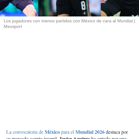
t
i
r
Los jugadores con menos partidos con México de cara al Mundial
Mexsport
México
Mundial 2026
La convocatoria de
para el
destaca por
Javier Aguirre
su marcado acento juvenil.
ha optado por una