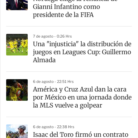
r
Gianni Infantino como
t
presidente de la FIFA
i
r
7 de agosto - 0:26 Hrs
Una "injusticia" la distribución de
juegos en Leagues Cup: Guillermo
Almada
6 de agosto - 22:51 Hrs
América y Cruz Azul dan la cara
por México en una jornada donde
la MLS vuelve a golpear
6 de agosto - 22:38 Hrs
Isaac del Toro firmó un contrato