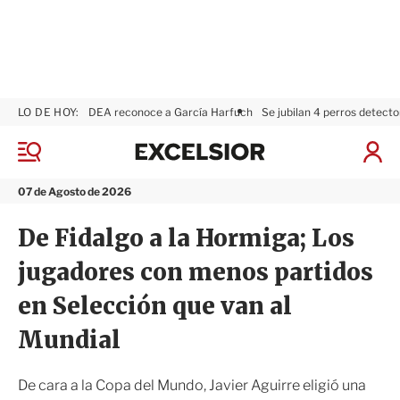
LO DE HOY:
DEA reconoce a García Harfuch
Se jubilan 4 perros detecto
E
x
M
I
c
e
n
n
e
i
07 de Agosto de 2026
ú
l
c
s
i
De Fidalgo a la Hormiga; Los
i
a
o
r
jugadores con menos partidos
r
S
e
en Selección que van al
s
i
Mundial
ó
n
De cara a la Copa del Mundo, Javier Aguirre eligió una