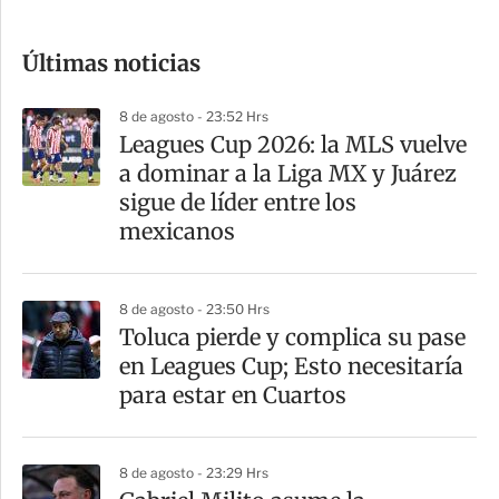
c
o
Últimas noticias
m
p
8 de agosto - 23:52 Hrs
a
Leagues Cup 2026: la MLS vuelve
r
a dominar a la Liga MX y Juárez
t
sigue de líder entre los
i
mexicanos
r
8 de agosto - 23:50 Hrs
Toluca pierde y complica su pase
en Leagues Cup; Esto necesitaría
para estar en Cuartos
8 de agosto - 23:29 Hrs