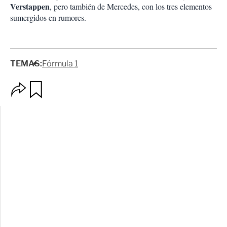
Verstappen
, pero también de Mercedes, con los tres elementos
sumergidos en rumores.
TEMAS:
Fórmula 1
O
G
p
u
c
a
i
r
o
d
n
a
e
r
s
d
e