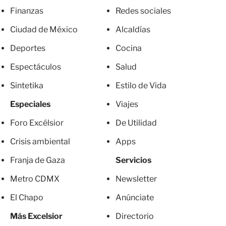
Finanzas
Redes sociales
Ciudad de México
Alcaldías
Deportes
Cocina
Espectáculos
Salud
Sintetika
Estilo de Vida
Especiales
Viajes
Foro Excélsior
De Utilidad
Crisis ambiental
Apps
Franja de Gaza
Servicios
Metro CDMX
Newsletter
El Chapo
Anúnciate
Más Excelsior
Directorio