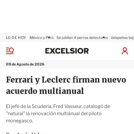
LO DE HOY:
México y Perú
Se jubilan 4 perros detectores
Jalapeños baj
E
x
M
I
c
e
n
n
e
i
09 de Agosto de 2026
ú
l
c
s
i
Ferrari y Leclerc firman nuevo
i
a
o
r
acuerdo multianual
r
S
e
s
El jefe de la Scuderia, Fred Vasseur, catalogó de
i
"natural" la renovación multiánual del piloto
ó
monegasco.
n