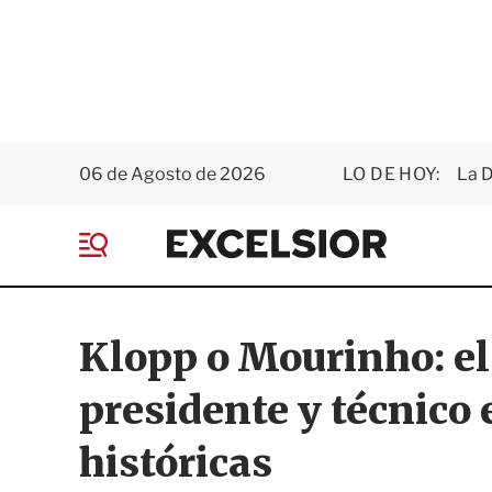
06 de Agosto de 2026
LO DE HOY:
La D
E
x
M
c
e
e
n
l
ú
s
Klopp o Mourinho: el
i
o
presidente y técnico
r
históricas