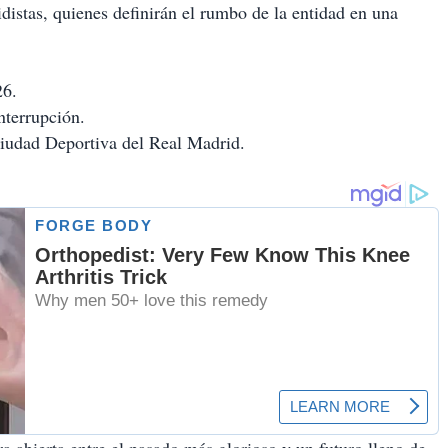
idistas, quienes definirán el rumbo de la entidad en una
26.
nterrupción.
iudad Deportiva del Real Madrid.
 abierta entre el pasado más glorioso y un futuro lleno de