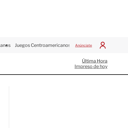
canos
Juegos Centroamericanos
Anúnciate
I
n
i
Última Hora
c
Impreso de hoy
i
a
r
S
e
s
i
ó
n