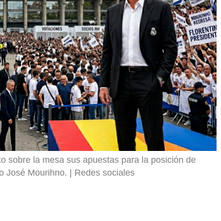
t
i
r
o sobre la mesa sus apuestas para la posición de
 o José Mourihno.
Redes sociales