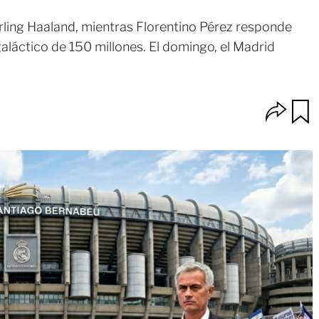
ling Haaland, mientras Florentino Pérez responde
galáctico de 150 millones. El domingo, el Madrid
O
u
p
a
c
r
i
d
o
a
n
r
e
s
d
e
c
o
m
p
a
r