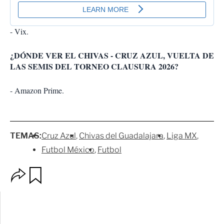
- Vix.
¿DÓNDE VER EL CHIVAS - CRUZ AZUL, VUELTA DE
LAS SEMIS DEL TORNEO CLAUSURA 2026?
- Amazon Prime.
TEMAS:
Cruz Azul
Chivas del Guadalajara
Liga MX
Futbol México
Futbol
O
G
p
u
c
a
i
r