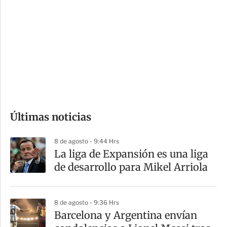
o
d
n
a
e
r
s
d
e
c
o
Últimas noticias
m
p
8 de agosto - 9:44 Hrs
a
La liga de Expansión es una liga
r
de desarrollo para Mikel Arriola
t
i
8 de agosto - 9:36 Hrs
r
Barcelona y Argentina envían