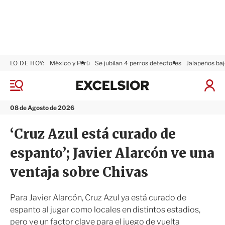
LO DE HOY:
México y Perú
Se jubilan 4 perros detectores
Jalapeños baj
E
x
M
I
c
e
n
n
e
i
08 de Agosto de 2026
ú
l
c
s
i
‘Cruz Azul está curado de
i
a
o
r
espanto’; Javier Alarcón ve una
r
S
e
ventaja sobre Chivas
s
i
ó
Para Javier Alarcón, Cruz Azul ya está curado de
n
espanto al jugar como locales en distintos estadios,
pero ve un factor clave para el juego de vuelta