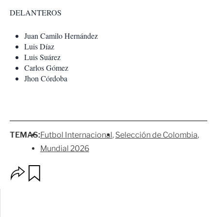
DELANTEROS
Juan Camilo Hernández
Luis Díaz
Luis Suárez
Carlos Gómez
Jhon Córdoba
TEMAS:
Futbol Internacional
Selección de Colombia
Mundial 2026
O
G
p
u
c
a
i
r