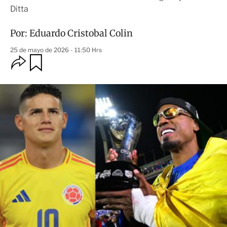
Ditta
Por:
Eduardo Cristobal Colin
25 de mayo de 2026 - 11:50 Hrs
O
G
u
p
a
c
r
i
d
o
a
n
r
e
s
d
e
c
o
m
p
a
r
t
i