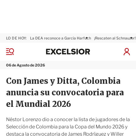
LO DE HOY:
La DEA reconoce a García Harfuch
¡Rescaten al Schnauzer!
E
x
M
I
c
e
n
n
e
i
06 de Agosto de 2026
ú
l
c
s
i
Con James y Ditta, Colombia
i
a
o
r
anuncia su convocatoria para
r
S
e
el Mundial 2026
s
i
ó
Néstor Lorenzo dio a conocer la lista de jugadores de la
n
Selección de Colombia para la Copa del Mundo 2026 y
destaca la convocatoria de James Rodríguez y Willer