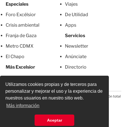
Especiales
Viajes
Foro Excélsior
De Utilidad
Crisis ambiental
Apps
Franja de Gaza
Servicios
Metro CDMX
Newsletter
El Chapo
Anúnciate
Más Excelsior
Directorio
Mujeres
Suscripciones
Utilizamos cookies propias y de terceros para
personalizar y mejorar el uso y la experiencia de
© 2026 Todos los derechos reservados. Prohibida la reproducción total
nuestros usuarios en nuestro sitio web.
o parcial, incluyendo cualquier medio electrónico*
Más información
Aceptar