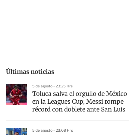
o
d
n
a
e
r
s
d
e
c
o
Últimas noticias
m
p
5 de agosto - 23:25 Hrs
a
Toluca salva el orgullo de México
r
en la Leagues Cup; Messi rompe
t
récord con doblete ante San Luis
i
r
5 de agosto - 23:08 Hrs