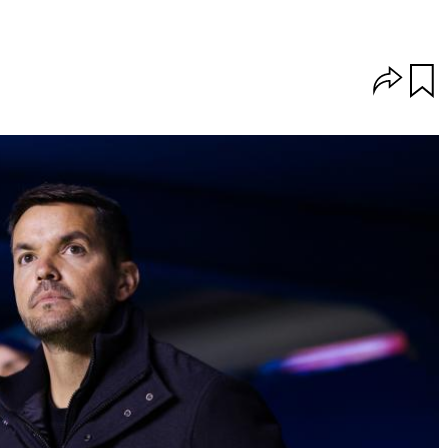
O
u
p
a
c
r
i
d
o
a
n
r
e
s
d
e
c
o
m
p
a
r
t
i
r