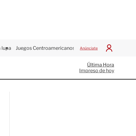
 lupa
Juegos Centroamericanos
Anúnciate
I
n
i
Última Hora
c
Impreso de hoy
i
a
r
S
e
s
i
ó
n