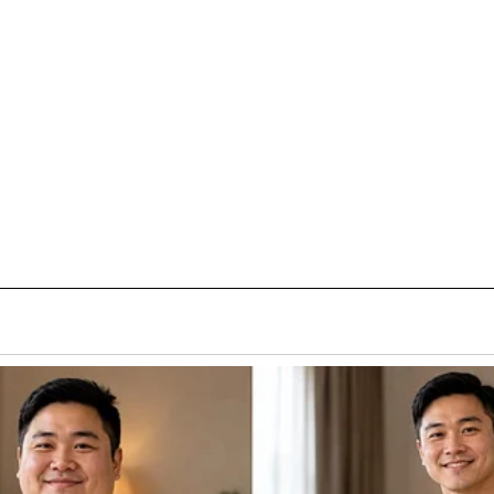
t
i
r