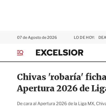
07 de Agosto de 2026
LO DE HOY:
DEA
E
x
M
c
e
e
n
l
ú
s
Chivas 'robaría' fich
i
o
Apertura 2026 de Li
r
De cara al Apertura 2026 de la Liga MX, Chiva