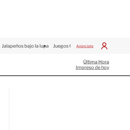
Jalapeños bajo la lupa
Juegos Centroamericanos
Anúnciate
I
n
i
Última Hora
c
Impreso de hoy
i
a
r
S
e
s
i
ó
n