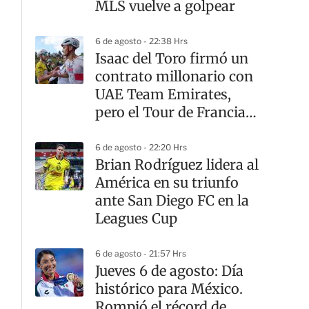
MLS vuelve a golpear
6 de agosto - 22:38 Hrs
Isaac del Toro firmó un
contrato millonario con
UAE Team Emirates,
pero el Tour de Francia
sigue teniendo otro
dueño
6 de agosto - 22:20 Hrs
Brian Rodríguez lidera al
América en su triunfo
ante San Diego FC en la
Leagues Cup
6 de agosto - 21:57 Hrs
Jueves 6 de agosto: Día
histórico para México.
Rompió el récord de