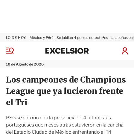
LO DE HOY:
México y Perú
Se jubilan 4 perros detectores
Jalapeños baj
E
x
M
I
c
e
n
n
e
i
10 de Agosto de 2026
ú
l
c
s
i
Los campeones de Champions
i
a
o
r
League que ya lucieron frente
r
S
e
el Tri
s
i
ó
PSG se coronó con la presencia de 4 futbolistas
n
portugueses que meses atrás estuvieron en la cancha
del Estadio Ciudad de México enfrentando al Tri