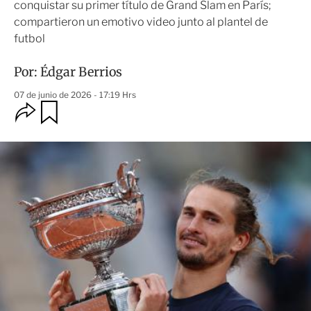
conquistar su primer título de Grand Slam en París;
compartieron un emotivo video junto al plantel de
futbol
Por:
Édgar Berrios
07 de junio de 2026 - 17:19 Hrs
O
G
u
p
a
c
r
i
d
o
a
n
r
e
s
d
e
c
o
m
p
a
r