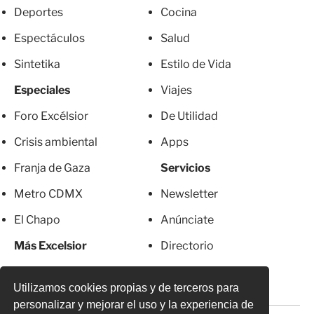
Deportes
Cocina
Espectáculos
Salud
Sintetika
Estilo de Vida
Especiales
Viajes
Foro Excélsior
De Utilidad
Crisis ambiental
Apps
Franja de Gaza
Servicios
Metro CDMX
Newsletter
El Chapo
Anúnciate
Más Excelsior
Directorio
Mujeres
Suscripciones
Utilizamos cookies propias y de terceros para
personalizar y mejorar el uso y la experiencia de