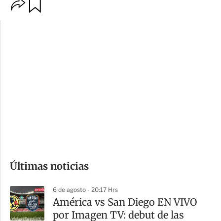
O
G
p
u
c
a
i
r
o
d
n
a
e
r
s
d
e
c
o
Últimas noticias
m
p
6 de agosto - 20:17 Hrs
a
América vs San Diego EN VIVO
r
por Imagen TV: debut de las