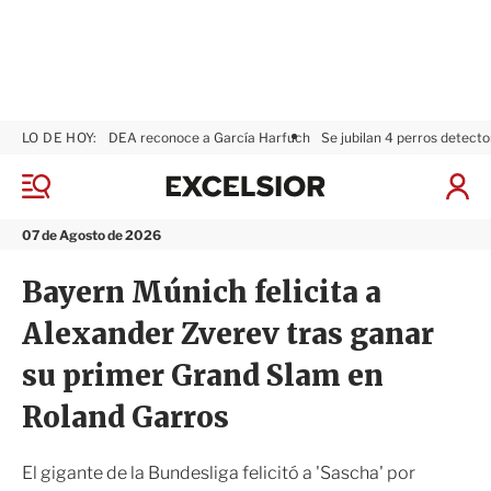
LO DE HOY:
DEA reconoce a García Harfuch
Se jubilan 4 perros detecto
E
x
M
I
c
e
n
n
e
i
07 de Agosto de 2026
ú
l
c
s
i
Bayern Múnich felicita a
i
a
o
r
Alexander Zverev tras ganar
r
S
e
su primer Grand Slam en
s
i
Roland Garros
ó
n
El gigante de la Bundesliga felicitó a 'Sascha' por