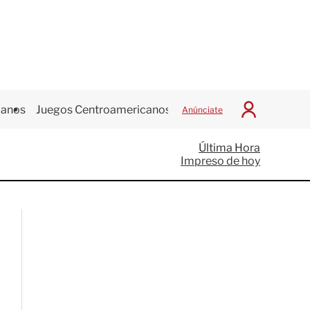
canos
Juegos Centroamericanos
Anúnciate
I
n
i
Última Hora
c
Impreso de hoy
i
a
r
S
e
s
i
ó
n