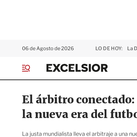
06 de Agosto de 2026
LO DE HOY:
La D
E
x
M
c
e
e
n
l
ú
s
El árbitro conectado
i
o
la nueva era del futb
r
La justa mundialista lleva el arbitraje a una 