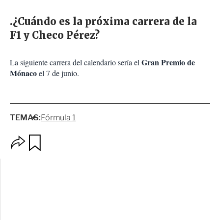
.¿Cuándo es la próxima carrera de la
F1 y Checo Pérez?
Gran Premio de
La siguiente carrera del calendario sería el
Mónaco
el 7 de junio.
TEMAS:
Fórmula 1
O
G
p
u
c
a
i
r
o
d
n
a