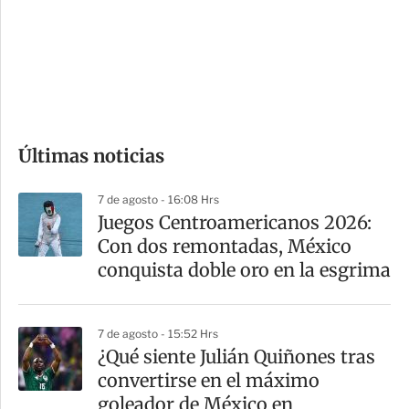
e
r
s
d
e
c
o
Últimas noticias
m
p
7 de agosto - 16:08 Hrs
a
Juegos Centroamericanos 2026:
r
Con dos remontadas, México
t
conquista doble oro en la esgrima
i
r
7 de agosto - 15:52 Hrs
¿Qué siente Julián Quiñones tras
convertirse en el máximo
goleador de México en