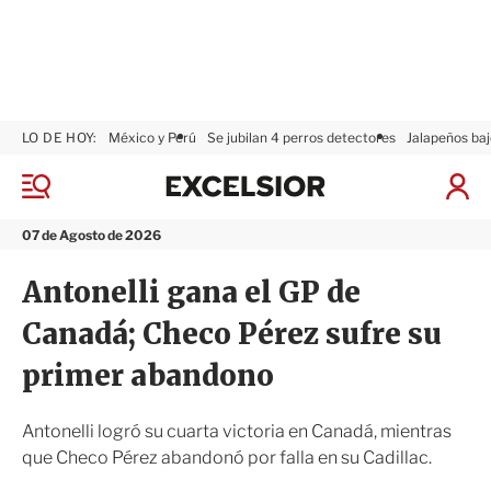
LO DE HOY:
México y Perú
Se jubilan 4 perros detectores
Jalapeños baj
E
x
M
I
c
e
n
n
e
i
07 de Agosto de 2026
ú
l
c
s
i
Antonelli gana el GP de
i
a
o
r
Canadá; Checo Pérez sufre su
r
S
e
primer abandono
s
i
ó
Antonelli logró su cuarta victoria en Canadá, mientras
n
que Checo Pérez abandonó por falla en su Cadillac.