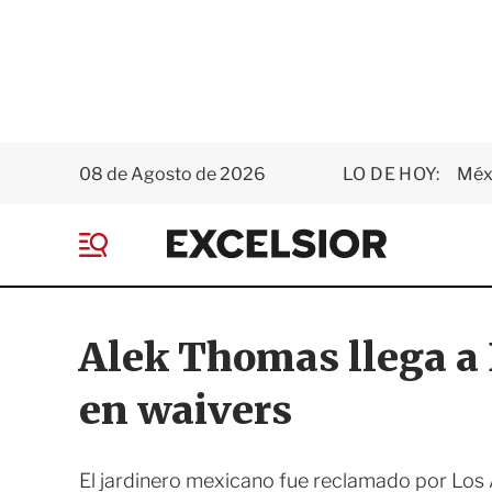
08 de Agosto de 2026
LO DE HOY:
Méxi
E
x
M
c
e
e
n
l
ú
s
Alek Thomas llega a 
i
o
en waivers
r
El jardinero mexicano fue reclamado por Los 