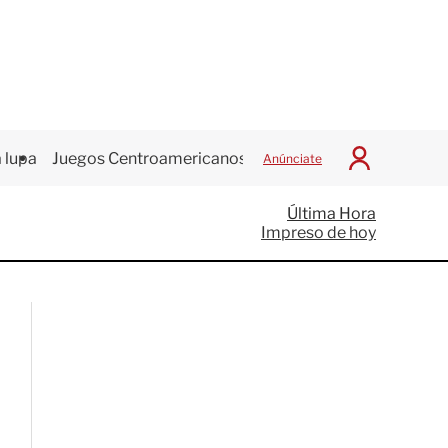
 lupa
Juegos Centroamericanos
Anúnciate
I
n
i
Última Hora
c
Impreso de hoy
i
a
r
S
e
s
i
ó
n