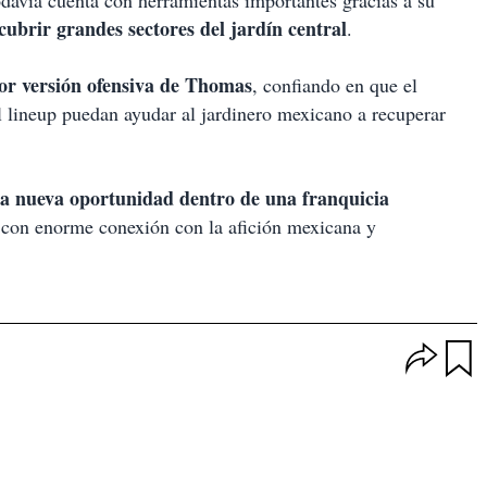
davía cuenta con herramientas importantes gracias a su
cubrir grandes sectores del jardín central
.
or versión ofensiva de Thomas
, confiando en que el
l lineup puedan ayudar al jardinero mexicano a recuperar
a nueva oportunidad dentro de una franquicia
n con enorme conexión con la afición mexicana y
O
p
u
c
a
i
r
o
d