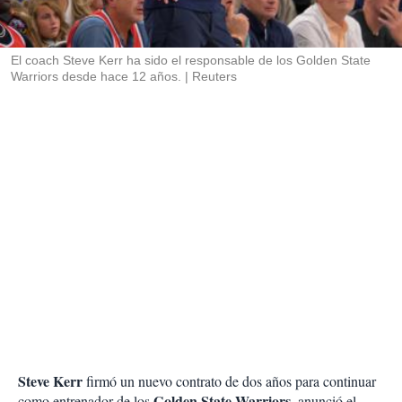
t
i
r
El coach Steve Kerr ha sido el responsable de los Golden State
Warriors desde hace 12 años.
Reuters
Steve Kerr
firmó un nuevo contrato de dos años para continuar
Golden State Warriors
como entrenador de los
, anunció el