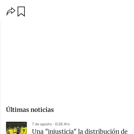
O
G
p
u
c
a
i
r
o
d
n
a
e
r
s
d
e
c
o
Últimas noticias
m
p
7 de agosto - 0:26 Hrs
a
Una "injusticia" la distribución de