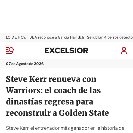
LO DE HOY:
DEA reconoce a García Harfuch
Se jubilan 4 perros detecto
E
x
M
I
c
e
n
n
e
i
07 de Agosto de 2026
ú
l
c
s
i
Steve Kerr renueva con
i
a
o
r
Warriors: el coach de las
r
S
e
dinastías regresa para
s
i
reconstruir a Golden State
ó
n
Steve Kerr, el entrenador más ganador en la historia del