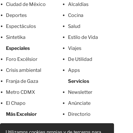
Ciudad de México
Alcaldías
Deportes
Cocina
Espectáculos
Salud
Sintetika
Estilo de Vida
Especiales
Viajes
Foro Excélsior
De Utilidad
Crisis ambiental
Apps
Franja de Gaza
Servicios
Metro CDMX
Newsletter
El Chapo
Anúnciate
Más Excelsior
Directorio
Mujeres
Suscripciones
Utilizamos cookies propias y de terceros para