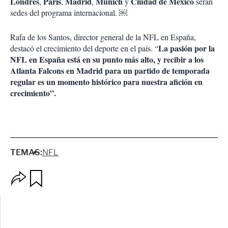
Londres
París
Madrid
Múnich
Ciudad de México
,
,
,
y
serán
sedes del programa internacional. ￼
Rafa de los Santos, director general de la NFL en España,
La pasión por la
destacó el crecimiento del deporte en el país. “
NFL en España está en su punto más alto, y recibir a los
Atlanta Falcons en Madrid para un partido de temporada
regular es un momento histórico para nuestra afición en
crecimiento”.
TEMAS:
NFL
O
G
p
u
c
a
i
r