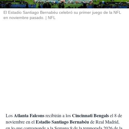
i
r
El Estadio Santiago Bernabéu celebró su primer juego de la NFL
en noviembre pasado.
NFL
Atlanta Falcons
Cincinnati Bengals
Los
recibirán a los
el 8 de
Estadio Santiago Bernabéu
noviembre en el
de Real Madrid,
en lo que corresponde a la Semana 9 de la temporada 2026 de la