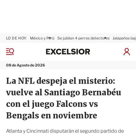
LO DE HOY:
México y Perú
Se jubilan 4 perros detectores
Jalapeños baj
E
x
M
I
c
e
n
n
e
i
08 de Agosto de 2026
ú
l
c
s
i
La NFL despeja el misterio:
i
a
o
r
vuelve al Santiago Bernabéu
r
S
e
con el juego Falcons vs
s
i
Bengals en noviembre
ó
n
Atlanta y Cincinnati disputarán el segundo partido de