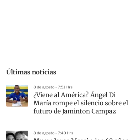
o
d
n
a
e
r
s
d
e
c
o
Últimas noticias
m
p
8 de agosto - 7:51 Hrs
a
¿Viene al América? Ángel Di
r
María rompe el silencio sobre el
t
futuro de Jaminton Campaz
i
r
8 de agosto - 7:40 Hrs