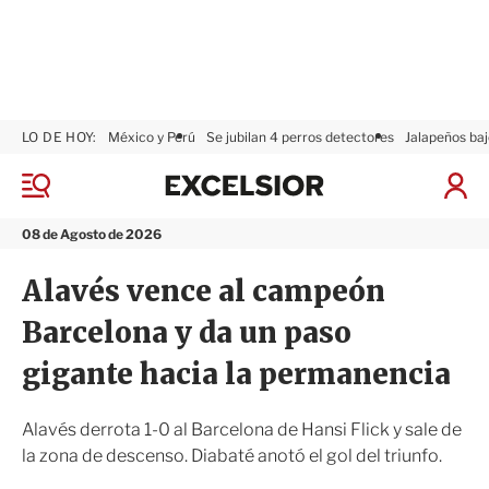
LO DE HOY:
México y Perú
Se jubilan 4 perros detectores
Jalapeños baj
E
x
M
I
c
e
n
n
e
i
08 de Agosto de 2026
ú
l
c
s
i
Alavés vence al campeón
i
a
o
r
Barcelona y da un paso
r
S
e
gigante hacia la permanencia
s
i
ó
Alavés derrota 1-0 al Barcelona de Hansi Flick y sale de
n
la zona de descenso. Diabaté anotó el gol del triunfo.