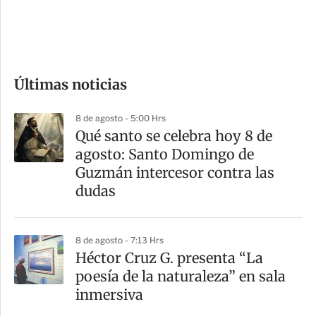
d
e
c
o
Últimas noticias
m
p
8 de agosto - 5:00 Hrs
a
Qué santo se celebra hoy 8 de
r
agosto: Santo Domingo de
t
Guzmán intercesor contra las
i
dudas
r
8 de agosto - 7:13 Hrs
Héctor Cruz G. presenta “La
poesía de la naturaleza” en sala
inmersiva