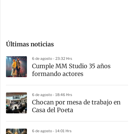
s
d
e
c
o
Últimas noticias
m
p
6 de agosto - 23:32 Hrs
a
Cumple MM Studio 35 años
r
formando actores
t
i
6 de agosto - 18:46 Hrs
r
Chocan por mesa de trabajo en
Casa del Poeta
6 de agosto - 14:01 Hrs