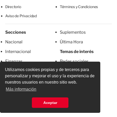
Directorio
Términos y Condiciones
Aviso de Privacidad
Secciones
Suplementos
Nacional
Última Hora
Internacional
Temas de interés
Finanzas
Redes sociales
Utilizamos cookies propias y de terceros para
Ciudad de México
Alcaldías
personalizar y mejorar el uso y la experiencia de
Deportes
Cocina
nuestros usuarios en nuestro sitio web.
Más información
Espectáculos
Salud
Sintetika
Estilo de Vida
Aceptar
Especiales
Viajes