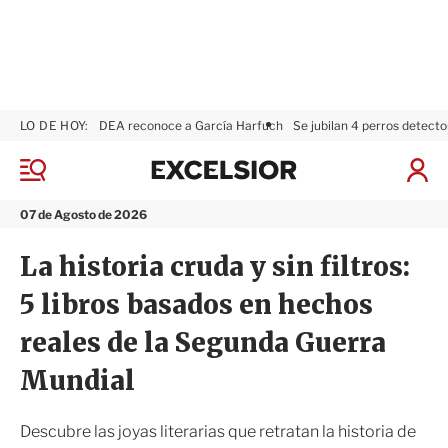
LO DE HOY:
DEA reconoce a García Harfuch
Se jubilan 4 perros detecto
E
x
M
I
c
e
n
n
e
i
07 de Agosto de 2026
ú
l
c
s
i
La historia cruda y sin filtros:
i
a
o
r
5 libros basados en hechos
r
S
e
reales de la Segunda Guerra
s
i
Mundial
ó
n
Descubre las joyas literarias que retratan la historia de