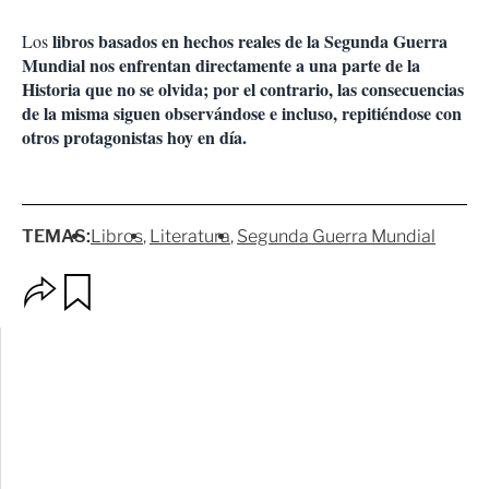
libros
basados en hechos reales de la Segunda Guerra
Los
Mundial
nos enfrentan directamente a una parte de la
Historia que no se olvida; por el contrario, las consecuencias
de la misma siguen observándose e incluso, repitiéndose con
otros protagonistas hoy en día.
TEMAS:
Libros
Literatura
Segunda Guerra Mundial
O
G
p
u
c
a
i
r
o
d
n
a
e
r