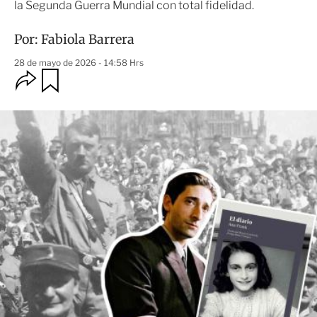
la Segunda Guerra Mundial con total fidelidad.
Por:
Fabiola Barrera
28 de mayo de 2026 - 14:58 Hrs
O
G
u
p
a
c
r
i
d
o
a
n
r
e
s
d
e
c
o
m
p
a
r
t
i
r