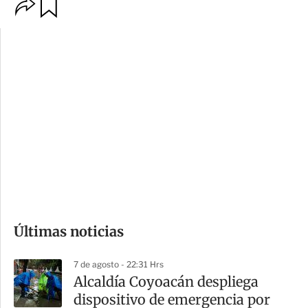
O
G
p
u
c
a
i
r
o
d
n
a
e
r
s
d
e
c
o
Últimas noticias
m
p
7 de agosto - 22:31 Hrs
a
Alcaldía Coyoacán despliega
r
dispositivo de emergencia por