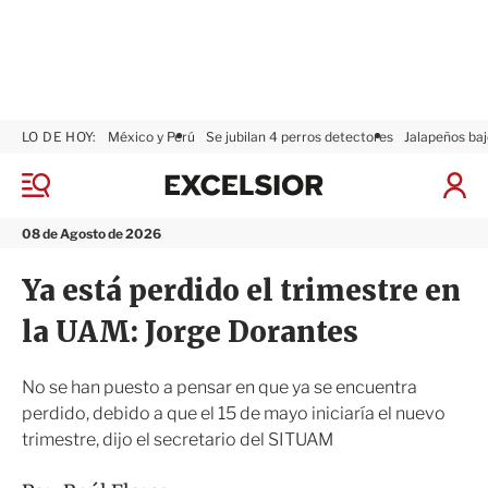
LO DE HOY:
México y Perú
Se jubilan 4 perros detectores
Jalapeños baj
E
x
M
I
c
e
n
n
e
i
08 de Agosto de 2026
ú
l
c
s
i
Ya está perdido el trimestre en
i
a
o
r
la UAM: Jorge Dorantes
r
S
e
s
No se han puesto a pensar en que ya se encuentra
i
perdido, debido a que el 15 de mayo iniciaría el nuevo
ó
trimestre, dijo el secretario del SITUAM
n