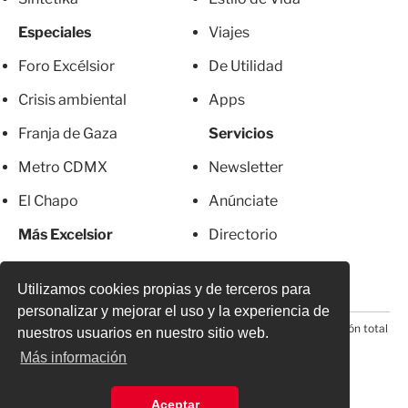
Especiales
Viajes
Foro Excélsior
De Utilidad
Crisis ambiental
Apps
Franja de Gaza
Servicios
Metro CDMX
Newsletter
El Chapo
Anúnciate
Más Excelsior
Directorio
Mujeres
Suscripciones
Utilizamos cookies propias y de terceros para
personalizar y mejorar el uso y la experiencia de
© 2026 Todos los derechos reservados. Prohibida la reproducción total
nuestros usuarios en nuestro sitio web.
o parcial, incluyendo cualquier medio electrónico*
Más información
Aceptar