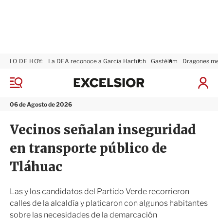
LO DE HOY:
La DEA reconoce a García Harfuch
Gastélum
Dragones m
E
x
M
I
c
e
n
n
e
i
06 de Agosto de 2026
ú
l
c
s
i
Vecinos señalan inseguridad
i
a
o
r
en transporte público de
r
S
e
Tláhuac
s
i
ó
Las y los candidatos del Partido Verde recorrieron
n
calles de la alcaldía y platicaron con algunos habitantes
sobre las necesidades de la demarcación