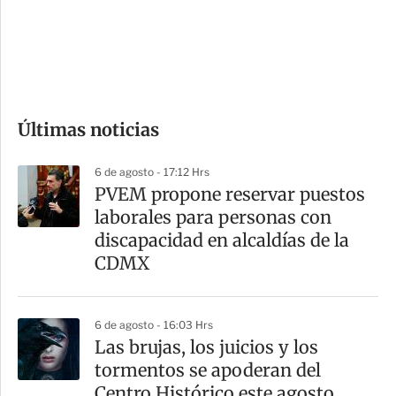
s
d
e
c
o
Últimas noticias
m
p
6 de agosto - 17:12 Hrs
a
PVEM propone reservar puestos
r
laborales para personas con
t
discapacidad en alcaldías de la
i
CDMX
r
6 de agosto - 16:03 Hrs
Las brujas, los juicios y los
tormentos se apoderan del
Centro Histórico este agosto