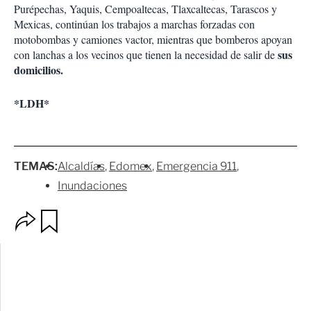
Purépechas, Yaquis, Cempoaltecas, Tlaxcaltecas, Tarascos y
Mexicas, continúan los trabajos a marchas forzadas con
motobombas y camiones vactor, mientras que bomberos apoyan
sus
con lanchas a los vecinos que tienen la necesidad de salir de
domicilios.
*LDH*
TEMAS:
Alcaldías
Edomex
Emergencia 911
Inundaciones
O
G
p
u
c
a
i
r
o
d