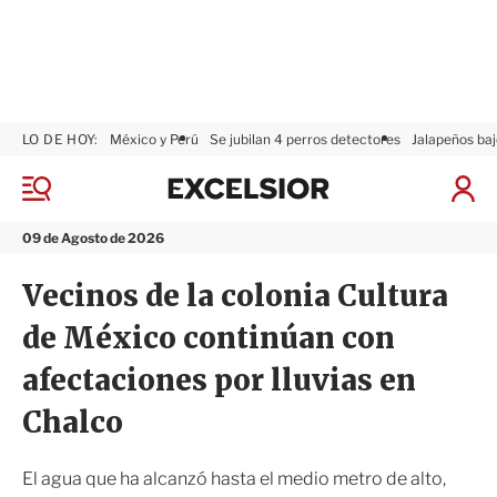
LO DE HOY:
México y Perú
Se jubilan 4 perros detectores
Jalapeños baj
E
x
M
I
c
e
n
n
e
i
09 de Agosto de 2026
ú
l
c
s
i
Vecinos de la colonia Cultura
i
a
o
r
de México continúan con
r
S
e
afectaciones por lluvias en
s
i
Chalco
ó
n
El agua que ha alcanzó hasta el medio metro de alto,