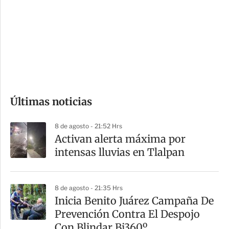
n
a
e
r
s
d
e
c
o
Últimas noticias
m
p
8 de agosto - 21:52 Hrs
a
Activan alerta máxima por
r
intensas lluvias en Tlalpan
t
i
8 de agosto - 21:35 Hrs
r
Inicia Benito Juárez Campaña De
Prevención Contra El Despojo
Con Blindar Bj360º