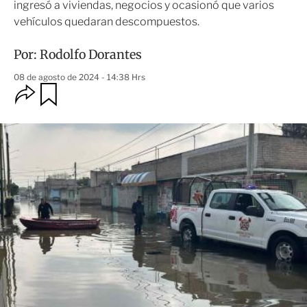
ingresó a viviendas, negocios y ocasionó que varios
vehículos quedaran descompuestos.
Por:
Rodolfo Dorantes
08 de agosto de 2024 - 14:38 Hrs
O
G
u
p
a
c
r
i
d
o
a
n
r
e
s
d
e
c
o
m
p
a
r
t