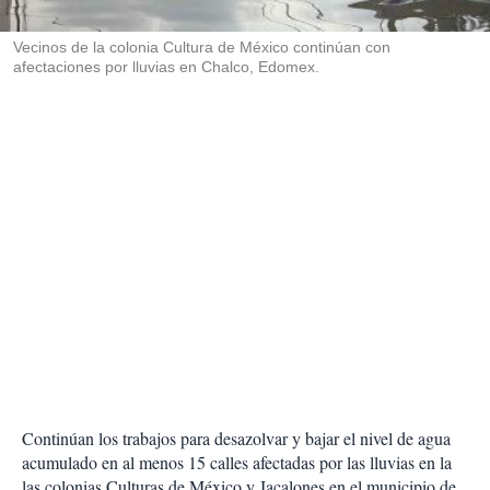
i
r
Vecinos de la colonia Cultura de México continúan con
afectaciones por lluvias en Chalco, Edomex.
Continúan los trabajos para desazolvar y bajar el nivel de agua
acumulado en al menos 15 calles afectadas por las lluvias en la
las colonias Culturas de México y Jacalones en el municipio de