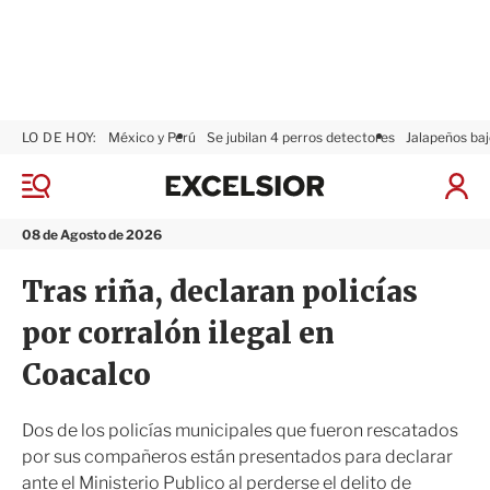
LO DE HOY:
México y Perú
Se jubilan 4 perros detectores
Jalapeños baj
E
x
M
I
c
e
n
n
e
i
08 de Agosto de 2026
ú
l
c
s
i
Tras riña, declaran policías
i
a
o
r
por corralón ilegal en
r
S
e
Coacalco
s
i
ó
Dos de los policías municipales que fueron rescatados
n
por sus compañeros están presentados para declarar
ante el Ministerio Publico al perderse el delito de