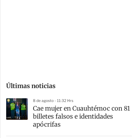
c
a
i
r
o
d
n
a
e
r
s
d
e
c
o
Últimas noticias
m
p
8 de agosto - 11:32 Hrs
a
Cae mujer en Cuauhtémoc con 81
r
billetes falsos e identidades
t
apócrifas
i