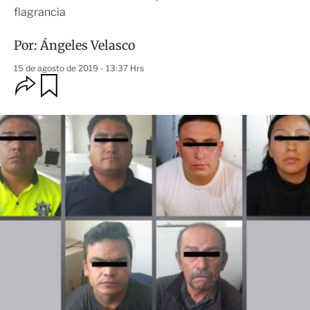
flagrancia
Por:
Ángeles Velasco
15 de agosto de 2019 - 13:37 Hrs
O
G
u
p
a
c
r
i
d
o
a
n
r
e
s
d
e
c
o
m
p
a
r
t
i