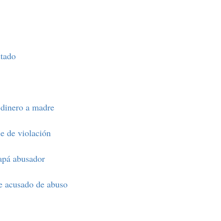
utado
 dinero a madre
e de violación
apá abusador
ue acusado de abuso