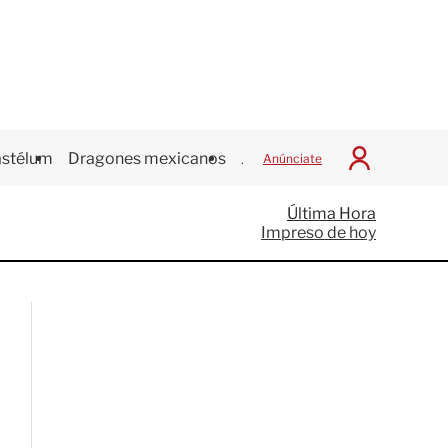
stélum
Dragones mexicanos
Juegos Centroamericanos
Anúnciate
I
n
i
Última Hora
c
Impreso de hoy
i
a
r
S
e
s
i
ó
n