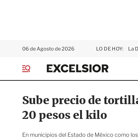
06 de Agosto de 2026
LO DE HOY:
La D
E
x
M
c
e
e
n
l
ú
s
Sube precio de tortil
i
o
20 pesos el kilo
r
En municipios del Estado de México como los Re