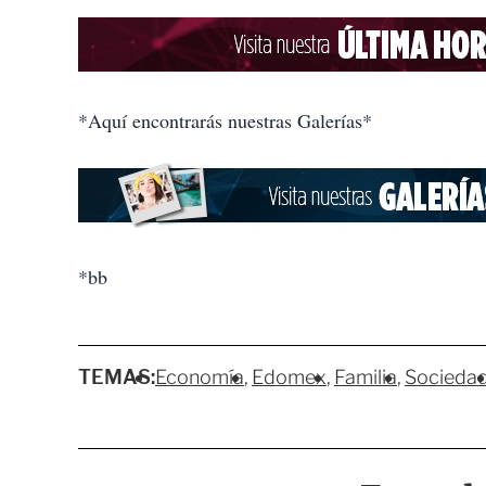
*Aquí encontrarás nuestras Galerías*
*bb
TEMAS:
Economía
Edomex
Familia
Socieda