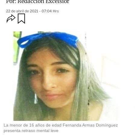
Por:
Redacción Excélsior
22 de abril de 2021 - 07:04 Hrs
O
G
u
p
a
c
r
i
d
o
a
n
r
e
s
d
e
c
o
m
p
a
r
t
i
r
La menor de 16 años de edad Fernanda Armas Domínguez
presenta retraso mental leve