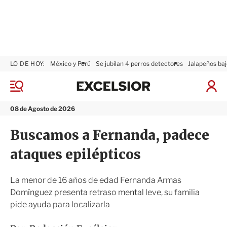
LO DE HOY:
México y Perú
Se jubilan 4 perros detectores
Jalapeños baj
E
x
M
I
c
e
n
n
e
i
08 de Agosto de 2026
ú
l
c
s
i
Buscamos a Fernanda, padece
i
a
o
r
ataques epilépticos
r
S
e
s
La menor de 16 años de edad Fernanda Armas
i
Domínguez presenta retraso mental leve, su familia
ó
pide ayuda para localizarla
n