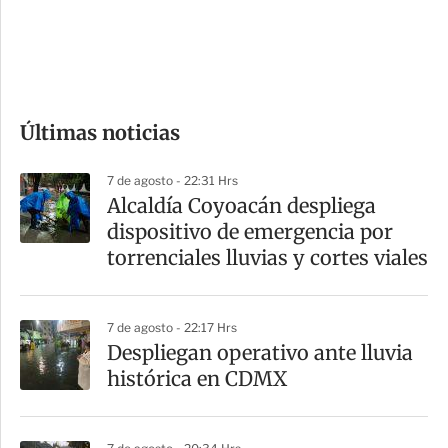
d
e
c
o
Últimas noticias
m
p
7 de agosto - 22:31 Hrs
a
Alcaldía Coyoacán despliega
r
dispositivo de emergencia por
t
torrenciales lluvias y cortes viales
i
r
7 de agosto - 22:17 Hrs
Despliegan operativo ante lluvia
histórica en CDMX