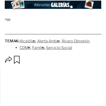
*bb
TEMAS:
Alcaldías
Alerta Amber
Álvaro Obregón
CDMX
Familia
Servicio Social
O
G
p
u
c
a
i
r
o
d
n
a
e
r
s