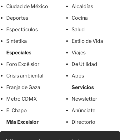
Ciudad de México
Alcaldías
Deportes
Cocina
Espectáculos
Salud
Sintetika
Estilo de Vida
Especiales
Viajes
Foro Excélsior
De Utilidad
Crisis ambiental
Apps
Franja de Gaza
Servicios
Metro CDMX
Newsletter
El Chapo
Anúnciate
Más Excelsior
Directorio
Mujeres
Suscripciones