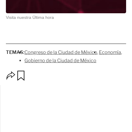
Visita nuestra Última hora
TEMAS:
Congreso de la Ciudad de México
Economía
Gobierno de la Ciudad de México
O
G
p
u
c
a
i
r
o
d
n
a
e
r