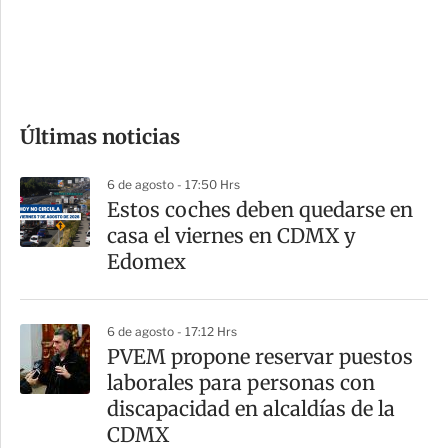
s
d
e
c
o
Últimas noticias
m
p
6 de agosto - 17:50 Hrs
a
Estos coches deben quedarse en
r
casa el viernes en CDMX y
t
Edomex
i
r
6 de agosto - 17:12 Hrs
PVEM propone reservar puestos
laborales para personas con
discapacidad en alcaldías de la
CDMX