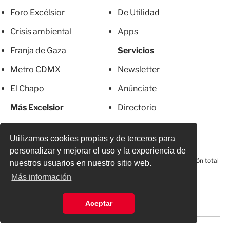
Foro Excélsior
De Utilidad
Crisis ambiental
Apps
Franja de Gaza
Servicios
Metro CDMX
Newsletter
El Chapo
Anúnciate
Más Excelsior
Directorio
Mujeres
Suscripciones
Utilizamos cookies propias y de terceros para
personalizar y mejorar el uso y la experiencia de
© 2026 Todos los derechos reservados. Prohibida la reproducción total
nuestros usuarios en nuestro sitio web.
o parcial, incluyendo cualquier medio electrónico*
Más información
Aceptar