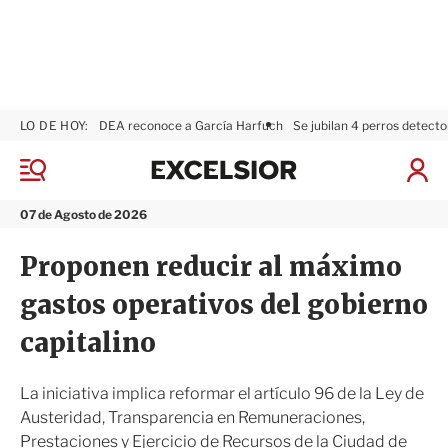
LO DE HOY:
DEA reconoce a García Harfuch
Se jubilan 4 perros detecto
E
x
M
I
c
e
n
n
e
i
07 de Agosto de 2026
ú
l
c
s
i
Proponen reducir al máximo
i
a
o
r
gastos operativos del gobierno
r
S
e
capitalino
s
i
ó
La iniciativa implica reformar el artículo 96 de la Ley de
n
Austeridad, Transparencia en Remuneraciones,
Prestaciones y Ejercicio de Recursos de la Ciudad de