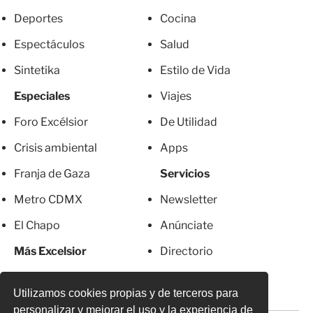
Deportes
Cocina
Espectáculos
Salud
Sintetika
Estilo de Vida
Especiales
Viajes
Foro Excélsior
De Utilidad
Crisis ambiental
Apps
Franja de Gaza
Servicios
Metro CDMX
Newsletter
El Chapo
Anúnciate
Más Excelsior
Directorio
Mujeres
Suscripciones
Utilizamos cookies propias y de terceros para
personalizar y mejorar el uso y la experiencia de