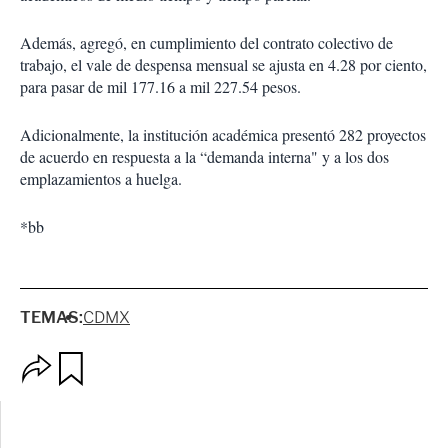
Además, agregó, en cumplimiento del contrato colectivo de
trabajo, el vale de despensa mensual se ajusta en 4.28 por ciento,
para pasar de mil 177.16 a mil 227.54 pesos.
Adicionalmente, la institución académica presentó 282 proyectos
de acuerdo en respuesta a la “demanda interna" y a los dos
emplazamientos a huelga.
*bb
TEMAS:
CDMX
O
G
p
u
c
a