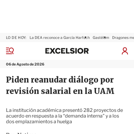
LO DE HOY:
La DEA reconoce a García Harfuch
Gastélum
Dragones m
E
x
M
I
c
e
n
n
e
i
06 de Agosto de 2026
ú
l
c
s
i
Piden reanudar diálogo por
i
a
o
r
revisión salarial en la UAM
r
S
e
s
i
La institución académica presentó 282 proyectos de
ó
acuerdo en respuesta a la “demanda interna" y a los
n
dos emplazamientos a huelga