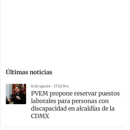
i
r
o
d
n
a
e
r
s
d
e
c
o
Últimas noticias
m
p
6 de agosto - 17:12 Hrs
a
PVEM propone reservar puestos
r
laborales para personas con
t
discapacidad en alcaldías de la
i
CDMX
r