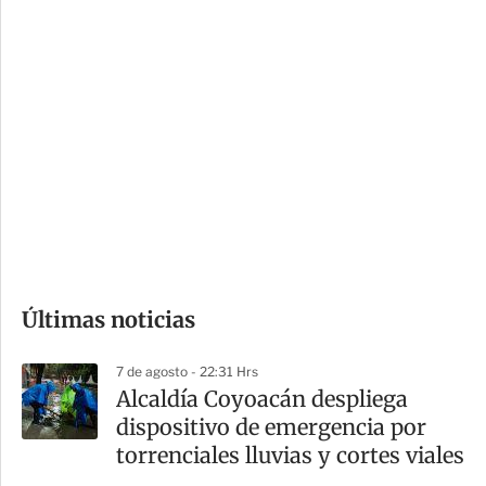
c
a
i
r
o
d
n
a
e
r
s
d
e
c
o
Últimas noticias
m
p
7 de agosto - 22:31 Hrs
a
Alcaldía Coyoacán despliega
r
dispositivo de emergencia por
t
torrenciales lluvias y cortes viales
i