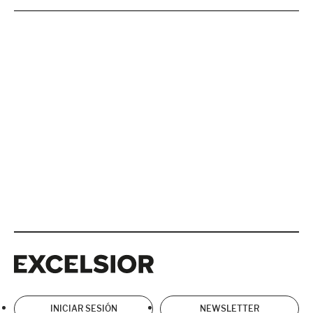
Excelsior
Excelsior
INICIAR SESIÓN
NEWSLETTER