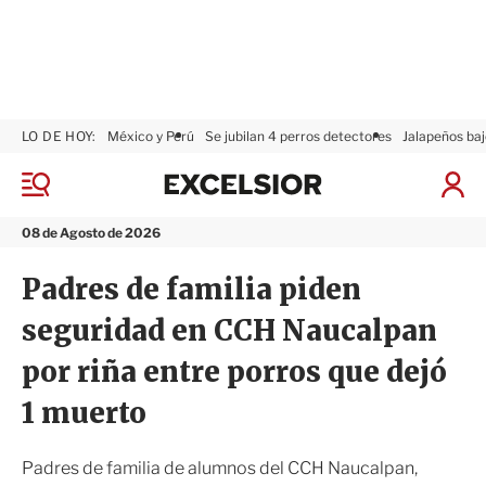
LO DE HOY:
México y Perú
Se jubilan 4 perros detectores
Jalapeños baj
E
x
M
I
c
e
n
n
e
i
08 de Agosto de 2026
ú
l
c
s
i
Padres de familia piden
i
a
o
r
seguridad en CCH Naucalpan
r
S
e
por riña entre porros que dejó
s
i
1 muerto
ó
n
Padres de familia de alumnos del CCH Naucalpan,