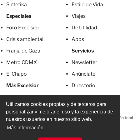
Sintetika
Estilo de Vida
Especiales
Viajes
Foro Excélsior
De Utilidad
Crisis ambiental
Apps
Franja de Gaza
Servicios
Metro CDMX
Newsletter
El Chapo
Anúnciate
Más Excelsior
Directorio
Mujeres
Suscripciones
Utilizamos cookies propias y de terceros para
personalizar y mejorar el uso y la experiencia de
© 2026 Todos los derechos reservados. Prohibida la reproducción total
nuestros usuarios en nuestro sitio web.
o parcial, incluyendo cualquier medio electrónico*
Más información