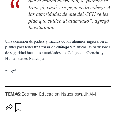
que él estaba corriendo, al parecer se
tropezó, cayó y se pegó en la cabeza. A
las autoridades de que del CCH se les
pide que cuiden al alumnado”, agregó
la estudiante.
Una comisión de padres y madres de los alumnos ingresaron al
a mesa de diálogo
plantel para tener un
y plantear las particiones
de seguridad hacia las autoridades del Colegio de Ciencias y
Humanidades Naucalpan .
*mvg*
TEMAS:
Edomex
Educación
Naucalpan
UNAM
O
G
p
u