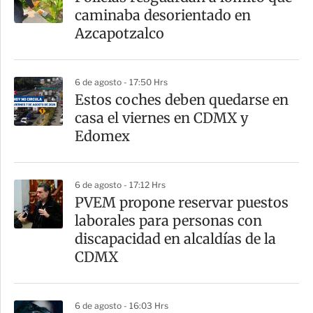
r
caminaba desorientado en
t
Azcapotzalco
i
r
6 de agosto - 17:50 Hrs
Estos coches deben quedarse en
casa el viernes en CDMX y
Edomex
6 de agosto - 17:12 Hrs
PVEM propone reservar puestos
laborales para personas con
discapacidad en alcaldías de la
CDMX
6 de agosto - 16:03 Hrs