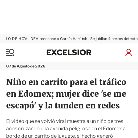
LO DE HOY:
DEA reconoce a García Harfuch
Se jubilan 4 perros detecto
E
x
M
I
c
e
n
n
e
i
07 de Agosto de 2026
ú
l
c
s
i
Niño en carrito para el tráfico
i
a
o
r
en Edomex; mujer dice 'se me
r
S
e
escapó' y la tunden en redes
s
i
ó
El video que se volvió viral muestra a un niño de tres
n
años cruzando una avenida peligrosa en el Edomex a
bordo de un carrito de juguete, el hecho generó