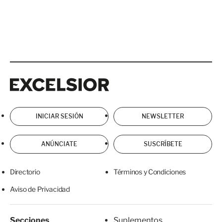
Excelsior
Excelsior
INICIAR SESIÓN
NEWSLETTER
ANÚNCIATE
SUSCRÍBETE
Directorio
Términos y Condiciones
Aviso de Privacidad
Secciones
Suplementos