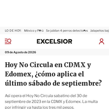
LO DE HOY:
México y Perú
Se jubilan 4 perros detectores
Jalapeños baj
E
x
M
I
c
e
n
n
e
i
09 de Agosto de 2026
ú
l
c
s
i
Hoy No Circula en CDMX y
i
a
o
r
Edomex, ¿cómo aplica el
r
S
e
último sábado de septiembre?
s
i
ó
Así opera el Hoy No Circula sabatino del 30 de
n
septiembre de 2023 en la CDMX y Edomex. La multa
por infringir va hasta los tres mil pesos.