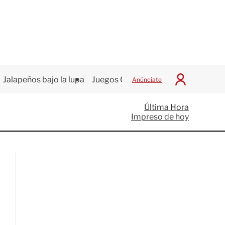
Jalapeños bajo la lupa
Juegos Centroamericanos
Anúnciate
I
n
i
Última Hora
c
Impreso de hoy
i
a
r
S
e
s
i
ó
n