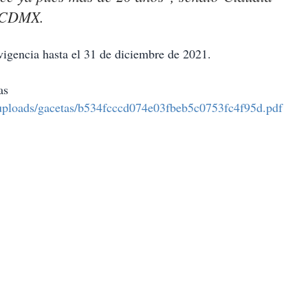
la CDMX.
vigencia hasta el 31 de diciembre de 2021.
as
d/uploads/gacetas/b534fcccd074e03fbeb5c0753fc4f95d.pdf