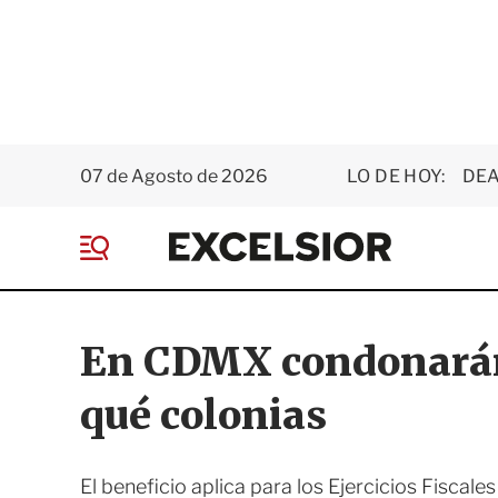
07 de Agosto de 2026
LO DE HOY:
DEA
E
x
M
c
e
e
n
l
ú
s
En CDMX condonarán 
i
o
qué colonias
r
El beneficio aplica para los Ejercicios Fiscale