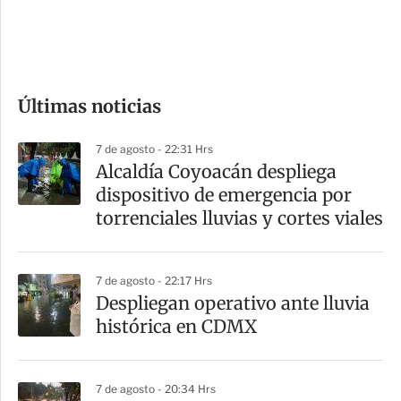
d
e
c
o
Últimas noticias
m
p
7 de agosto - 22:31 Hrs
a
Alcaldía Coyoacán despliega
r
dispositivo de emergencia por
t
torrenciales lluvias y cortes viales
i
r
7 de agosto - 22:17 Hrs
Despliegan operativo ante lluvia
histórica en CDMX
7 de agosto - 20:34 Hrs