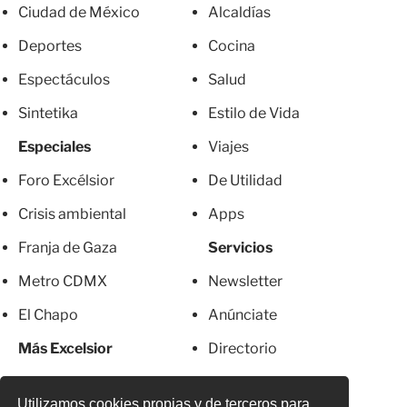
Ciudad de México
Alcaldías
Deportes
Cocina
Espectáculos
Salud
Sintetika
Estilo de Vida
Especiales
Viajes
Foro Excélsior
De Utilidad
Crisis ambiental
Apps
Franja de Gaza
Servicios
Metro CDMX
Newsletter
El Chapo
Anúnciate
Más Excelsior
Directorio
Mujeres
Suscripciones
Utilizamos cookies propias y de terceros para