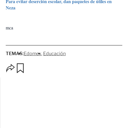
Para evitar deserción escolar, dan paquetes de útiles en
Neza
mca
TEMAS:
Edomex
Educación
O
G
p
u
c
a
i
r
o
d
n
a
e
r
s