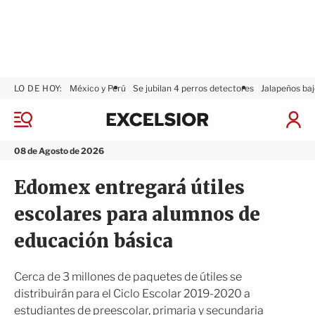
LO DE HOY:
México y Perú
Se jubilan 4 perros detectores
Jalapeños baj
E
x
M
I
c
e
n
n
e
i
08 de Agosto de 2026
ú
l
c
s
i
Edomex entregará útiles
i
a
o
r
escolares para alumnos de
r
S
e
educación básica
s
i
ó
Cerca de 3 millones de paquetes de útiles se
n
distribuirán para el Ciclo Escolar 2019-2020 a
estudiantes de preescolar, primaria y secundaria