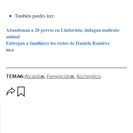
También puedes leer:
Abandonan a 20 perros en Lindavista; indagan maltrato
animal
Entregan a familiares los restos de Daniela Ramírez
mca
TEMAS:
Alcaldías
Feminicidios
Xochimilco
O
G
p
u
c
a
i
r
o
d
n
a