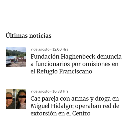
d
e
c
o
Últimas noticias
m
p
7 de agosto - 12:00 Hrs
a
Fundación Haghenbeck denuncia
r
a funcionarios por omisiones en
t
el Refugio Franciscano
i
r
7 de agosto - 10:33 Hrs
Cae pareja con armas y droga en
Miguel Hidalgo; operaban red de
extorsión en el Centro