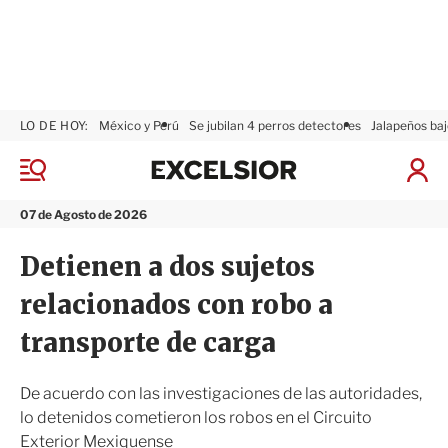
LO DE HOY:
México y Perú
Se jubilan 4 perros detectores
Jalapeños baj
E
x
M
I
c
e
n
n
e
i
07 de Agosto de 2026
ú
l
c
s
i
Detienen a dos sujetos
i
a
o
r
relacionados con robo a
r
S
e
transporte de carga
s
i
ó
De acuerdo con las investigaciones de las autoridades,
n
lo detenidos cometieron los robos en el Circuito
Exterior Mexiquense