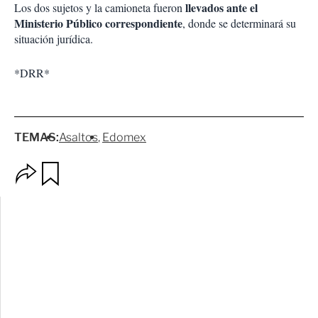
llevados ante el
Los dos sujetos y la camioneta fueron
Ministerio Público correspondiente
, donde se determinará su
situación jurídica.
*DRR*
TEMAS:
Asaltos
Edomex
O
G
p
u
c
a
i
r
o
d
n
a
e
r
s