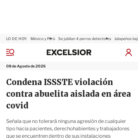
LO DE HOY:
México y Perú
Se jubilan 4 perros detectores
Jalapeños baj
E
x
M
I
c
e
n
n
e
i
08 de Agosto de 2026
ú
l
c
s
i
Condena ISSSTE violación
i
a
o
r
contra abuelita aislada en área
r
S
e
covid
s
i
ó
Señala que no tolerará ninguna agresión de cualquier
n
tipo hacia pacientes, derechohabientes y trabajadores
que se encuentren dentro de sus instalaciones