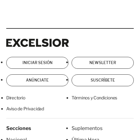
Excelsior
Excelsior
INICIAR SESIÓN
NEWSLETTER
ANÚNCIATE
SUSCRÍBETE
Directorio
Términos y Condiciones
Aviso de Privacidad
Secciones
Suplementos
Nacional
Última Hora